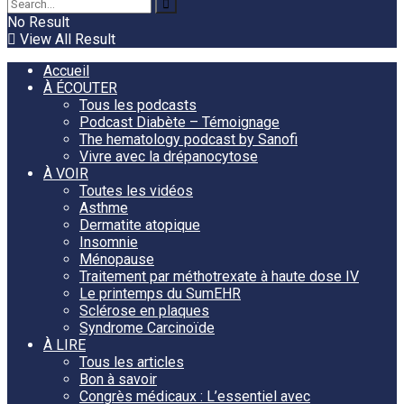
No Result
View All Result
Accueil
À ÉCOUTER
Tous les podcasts
Podcast Diabète – Témoignage
The hematology podcast by Sanofi
Vivre avec la drépanocytose
À VOIR
Toutes les vidéos
Asthme
Dermatite atopique
Insomnie
Ménopause
Traitement par méthotrexate à haute dose IV
Le printemps du SumEHR
Sclérose en plaques
Syndrome Carcinoïde
À LIRE
Tous les articles
Bon à savoir
Congrès médicaux : L’essentiel avec