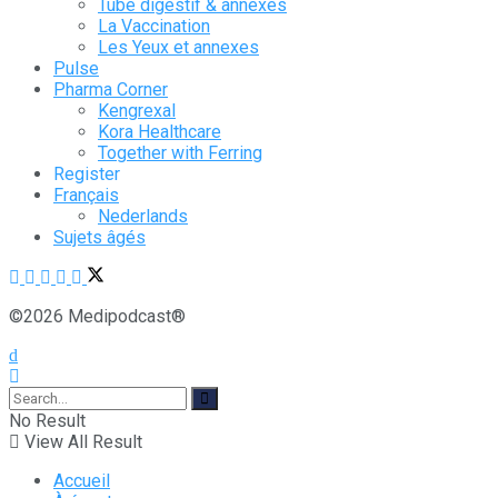
Tube digestif & annexes
La Vaccination
Les Yeux et annexes
Pulse
Pharma Corner
Kengrexal
Kora Healthcare
Together with Ferring
Register
Français
Nederlands
Sujets âgés
©2026 Medipodcast®
No Result
View All Result
Accueil