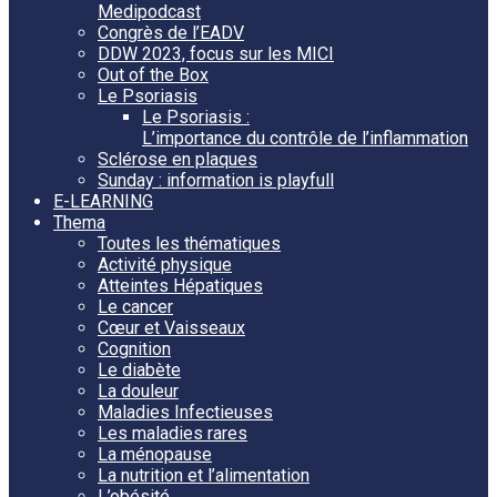
Medipodcast
Congrès de l’EADV
DDW 2023, focus sur les MICI
Out of the Box
Le Psoriasis
Le Psoriasis :
L’importance du contrôle de l’inflammation
Sclérose en plaques
Sunday : information is playfull
E-LEARNING
Thema
Toutes les thématiques
Activité physique
Atteintes Hépatiques
Le cancer
Cœur et Vaisseaux
Cognition
Le diabète
La douleur
Maladies Infectieuses
Les maladies rares
La ménopause
La nutrition et l’alimentation
L’obésité