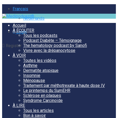
Français
Nederlands
Accueil
À ÉCOUTER
Login
Tous les podcasts
Podcast Diabète – Témoignage
The hematology podcast by Sanofi
Register
Vivre avec la drépanocytose
À VOIR
Toutes les vidéos
Asthme
Dermatite atopique
Insomnie
Ménopause
Traitement par méthotrexate à haute dose IV
Le printemps du SumEHR
Sclérose en plaques
Syndrome Carcinoïde
À LIRE
Tous les articles
Bon à savoir