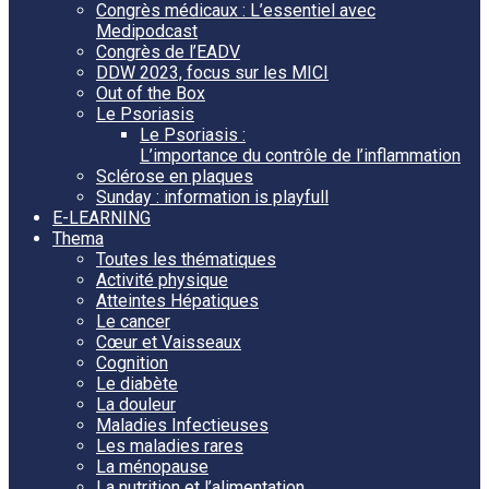
Congrès médicaux : L’essentiel avec
Medipodcast
Congrès de l’EADV
DDW 2023, focus sur les MICI
Out of the Box
Le Psoriasis
Le Psoriasis :
L’importance du contrôle de l’inflammation
Sclérose en plaques
Sunday : information is playfull
E-LEARNING
Thema
Toutes les thématiques
Activité physique
Atteintes Hépatiques
Le cancer
Cœur et Vaisseaux
Cognition
Le diabète
La douleur
Maladies Infectieuses
Les maladies rares
La ménopause
La nutrition et l’alimentation