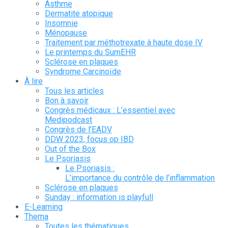
Asthme
Dermatite atopique
Insomnie
Ménopause
Traitement par méthotrexate à haute dose IV
Le printemps du SumEHR
Sclérose en plaques
Syndrome Carcinoïde
À lire
Tous les articles
Bon à savoir
Congrès médicaux : L’essentiel avec
Medipodcast
Congrès de l’EADV
DDW 2023, focus op IBD
Out of the Box
Le Psoriasis
Le Psoriasis :
L’importance du contrôle de l’inflammation
Sclérose en plaques
Sunday : information is playfull
E-Learning
Thema
Toutes les thématiques