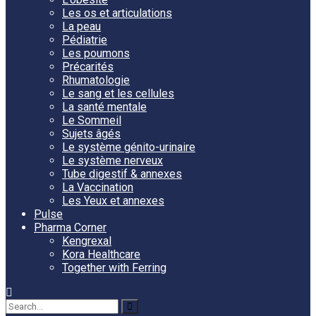
Les os et articulations
La peau
Pédiatrie
Les poumons
Précarités
Rhumatologie
Le sang et les cellules
La santé mentale
Le Sommeil
Sujets âgés
Le système génito-urinaire
Le système nerveux
Tube digestif & annexes
La Vaccination
Les Yeux et annexes
Pulse
Pharma Corner
Kengrexal
Kora Healthcare
Together with Ferring