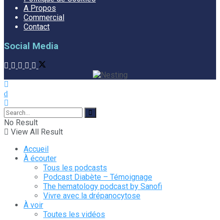
A Propos
Commercial
Contact
Social Media
No Result
View All Result
Accueil
À écouter
Tous les podcasts
Podcast Diabète – Témoignage
The hematology podcast by Sanofi
Vivre avec la drépanocytose
À voir
Toutes les vidéos