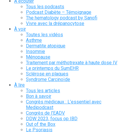
À écouter
Tous les podcasts
Podcast Diabète – Témoignage
The hematology podcast by Sanofi
Vivre avec la drépanocytose
À voir
Toutes les vidéos
Asthme
Dermatite atopique
Insomnie
Ménopause
Traitement par méthotrexate à haute dose IV
Le printemps du SumEHR
Sclérose en plaques
Syndrome Carcinoïde
À lire
Tous les articles
Bon à savoir
Congrès médicaux : L’essentiel avec
Medipodcast
Congrès de l’EADV
DDW 2023, focus op IBD
Out of the Box
Le Psoriasis