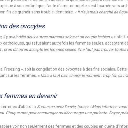
le explique à son enfant que, faute d’amoureux, elle s’est tournée vers u
on fils de grandir sans trouble identitaire.
« Il n’a jamais cherché de figur
tion des ovocytes
e, il y avait déjà deux autres mamans solos et un couple lesbien »
, note-t-
x catholiques, qui refusaient autrefois les femmes seules, acceptent d
t : si on dit qu’on accepte les femmes seules, il ne faut pas trouver toutes 
al Freezing », soit la congélation des ovocytes à des fins sociales. Cette
pesant sur les femmes.
« Mais il faut bien choisir le moment : trop tôt, ça n
x femmes en devenir
x femmes d’abord :
« Si vous en avez l’envie, foncez ! Mais informez-vous 
cal. Chaque mot peut encourager ou décourager une patiente. Soyez présent
lle espère voir non seulement des femmes et des couples en quête d’info