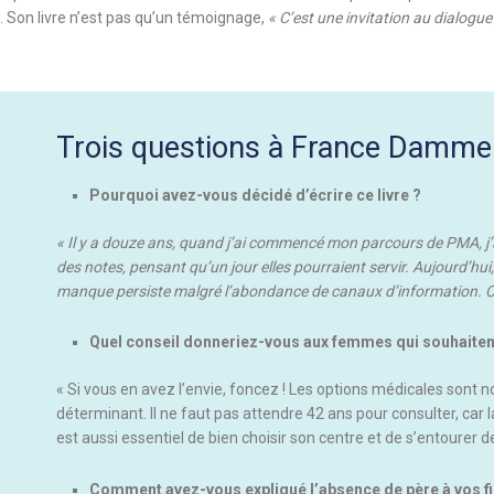
 Son livre n’est pas qu’un témoignage,
« C’est une invitation au dialogue
Trois questions à France Damme
Pourquoi avez-vous décidé d’écrire ce livre ?
« Il y a douze ans, quand j’ai commencé mon parcours de PMA, j’a
des notes, pensant qu’un jour elles pourraient servir. Aujourd’hui
manque persiste malgré l’abondance de canaux d’information. C’ét
Quel conseil donneriez-vous aux femmes qui souhaiten
« Si vous en avez l’envie, foncez ! Les options médicales sont 
déterminant. Il ne faut pas attendre 42 ans pour consulter, car la
est aussi essentiel de bien choisir son centre et de s’entourer
Comment avez-vous expliqué l’absence de père à vos fi