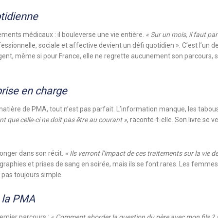
otidienne
ments médicaux : il bouleverse une vie entière.
« Sur un mois, il faut par
fessionnelle, sociale et affective devient un défi quotidien ». C’est l’un 
gent, même si pour France, elle ne regrette aucunement son parcours, s
prise en
charge
matière de PMA, tout n’est pas parfait. L’information manque, les tabous
t que celle-ci ne doit pas être au courant »
, raconte-t-elle. Son livre se 
longer dans son récit.
« Ils verront l’impact de ces traitements sur la vie 
graphies et prises de sang en soirée, mais ils se font rares. Les fem
 pas toujours simple.
e la PMA
emier parcours :
« Comment aborder la question du père avec mon fils ? 