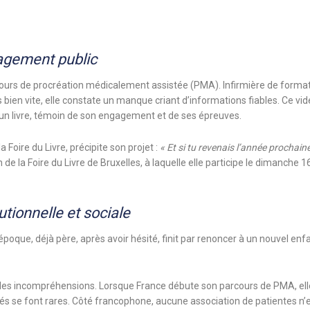
agement public
urs de procréation médicalement assistée (PMA). Infirmière de formatio
ien vite, elle constate un manque criant d’informations fiables. Ce vide
 un livre, témoin de son engagement et de ses épreuves.
la Foire du Livre, précipite son projet :
« Et si tu revenais l’année procha
ion de la Foire du Livre de Bruxelles, à laquelle elle participe le dimanch
utionnelle et sociale
e, déjà père, après avoir hésité, finit par renoncer à un nouvel enfant. 
les incompréhensions. Lorsque France débute son parcours de PMA, elle
sés se font rares. Côté francophone, aucune association de patientes n’e