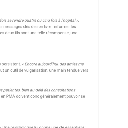
fois se rendre quatre ou cinq fois à l’hôpital »
,
des messages clés de son livre : informer les
es deux fils sont une telle récompense, une
 persistent.
« Encore aujourd’hui, des amies me
veut un outil de vulgarisation, une main tendue vers
des patientes, bien au-delà des consultations
mes en PMA doivent donc généralement pouvoir se
»
. Une psychologue lui donne une clé essentielle :