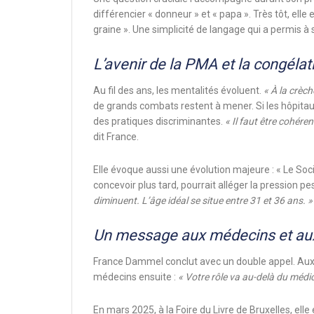
différencier « donneur » et « papa ». Très tôt, el
graine ». Une simplicité de langage qui a permis à s
L’avenir de la PMA et la congéla
Au fil des ans, les mentalités évoluent.
« À la crèch
de grands combats restent à mener. Si les hôpitau
des pratiques discriminantes.
« Il faut être cohéren
dit France.
Elle évoque aussi une évolution majeure : « Le Soci
concevoir plus tard, pourrait alléger la pression 
diminuent. L’âge idéal se situe entre 31 et 36 ans. »
Un message aux médecins et au
France Dammel conclut avec un double appel. Au
médecins ensuite :
« Votre rôle va au-delà du médi
En mars 2025, à la Foire du Livre de Bruxelles, e