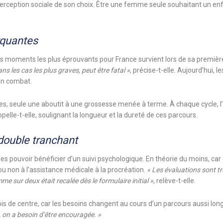
: la perception sociale de son choix. Être une femme seule souhaitant un 
rquantes
 des moments les plus éprouvants pour France survient lors de sa premiè
s les cas les plus graves, peut être fatal »
, précise-t-elle. Aujourd’hui, 
son combat.
ives, seule une aboutit à une grossesse menée à terme. À chaque cycle, l’a
appelle-t-elle, soulignant la longueur et la dureté de ces parcours.
double
tranchant
es pouvoir bénéficier d’un suivi psychologique. En théorie du moins, ca
u non à l’assistance médicale à la procréation.
« Les évaluations sont trè
 sur deux était recalée dès le formulaire initial »
, relève-t-elle.
s de centre, car les besoins changent au cours d’un parcours aussi lon
 on a besoin d’être encouragée. »