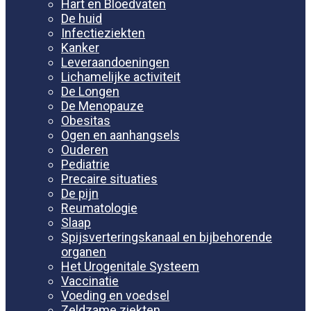
Hart en Bloedvaten
De huid
Infectieziekten
Kanker
Leveraandoeningen
Lichamelijke activiteit
De Longen
De Menopauze
Obesitas
Ogen en aanhangsels
Ouderen
Pediatrie
Precaire situaties
De pijn
Reumatologie
Slaap
Spijsverteringskanaal en bijbehorende
organen
Het Urogenitale Systeem
Vaccinatie
Voeding en voedsel
Zeldzame ziekten