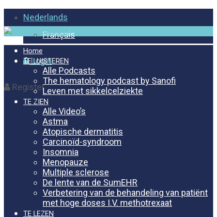
Nederlands
Français
Home
Login
TE LUISTEREN
Alle Podcasts
The hematology podcast by Sanofi
Register
Leven met sikkelcelziekte
TE ZIEN
Alle Video’s
Astma
Atopische dermatitis
Carcinoïd-syndroom
Insomnia
Menopauze
Multiple sclerose
De lente van de SumEHR
Verbetering van de behandeling van patiënt
met hoge doses I.V. methotrexaat
TE LEZEN