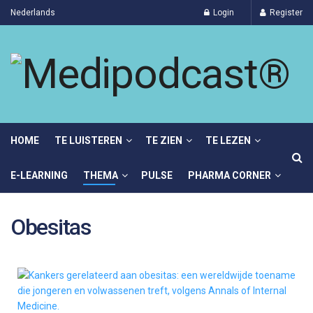
Nederlands
Login
Register
HOME
TE LUISTEREN
TE ZIEN
TE LEZEN
E-LEARNING
THEMA
PULSE
PHARMA CORNER
Obesitas