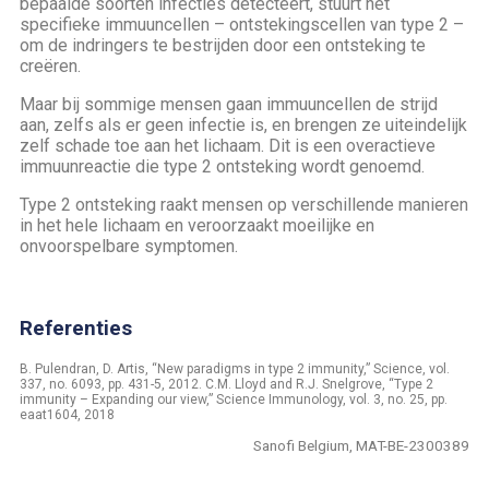
bepaalde soorten infecties detecteert, stuurt het
specifieke immuuncellen – ontstekingscellen van type 2 –
om de indringers te bestrijden door een ontsteking te
creëren.
Maar bij sommige mensen gaan immuuncellen de strijd
aan, zelfs als er geen infectie is, en brengen ze uiteindelijk
zelf schade toe aan het lichaam. Dit is een overactieve
immuunreactie die type 2 ontsteking wordt genoemd.
Type 2 ontsteking raakt mensen op verschillende manieren
in het hele lichaam en veroorzaakt moeilijke en
onvoorspelbare symptomen.
Referenties
B. Pulendran, D. Artis, “New paradigms in type 2 immunity,” Science, vol.
337, no. 6093, pp. 431-5, 2012. C.M. Lloyd and R.J. Snelgrove, “Type 2
immunity – Expanding our view,” Science Immunology, vol. 3, no. 25, pp.
eaat1604, 2018
Sanofi Belgium, MAT-BE-2300389