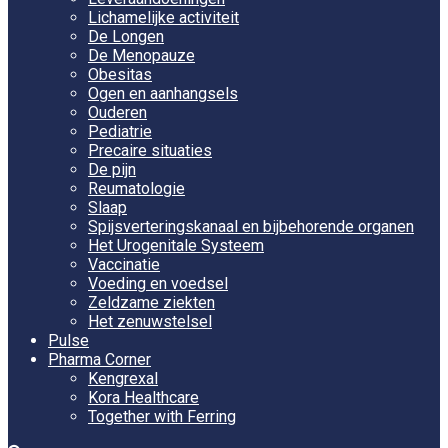
Lichamelijke activiteit
De Longen
De Menopauze
Obesitas
Ogen en aanhangsels
Ouderen
Pediatrie
Precaire situaties
De pijn
Reumatologie
Slaap
Spijsverteringskanaal en bijbehorende organen
Het Urogenitale Systeem
Vaccinatie
Voeding en voedsel
Zeldzame ziekten
Het zenuwstelsel
Pulse
Pharma Corner
Kengrexal
Kora Healthcare
Together with Ferring