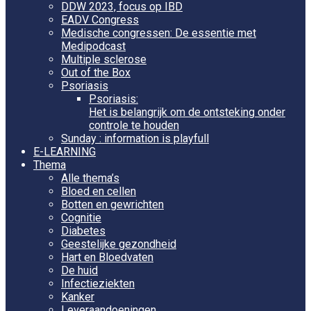
DDW 2023, focus op IBD
EADV Congress
Medische congressen: De essentie met
Medipodcast
Multiple sclerose
Out of the Box
Psoriasis
Psoriasis:
Het is belangrijk om de ontsteking onder
controle te houden
Sunday : information is playfull
E-LEARNING
Thema
Alle thema’s
Bloed en cellen
Botten en gewrichten
Cognitie
Diabetes
Geestelijke gezondheid
Hart en Bloedvaten
De huid
Infectieziekten
Kanker
Leveraandoeningen