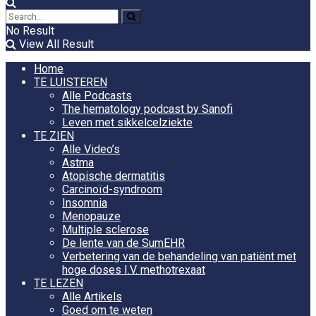
No Result
View All Result
Home
TE LUISTEREN
Alle Podcasts
The hematology podcast by Sanofi
Leven met sikkelcelziekte
TE ZIEN
Alle Video’s
Astma
Atopische dermatitis
Carcinoïd-syndroom
Insomnia
Menopauze
Multiple sclerose
De lente van de SumEHR
Verbetering van de behandeling van patiënt met
hoge doses I.V. methotrexaat
TE LEZEN
Alle Artikels
Goed om te weten