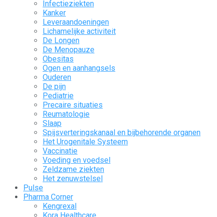
Infectieziekten
Kanker
Leveraandoeningen
Lichamelijke activiteit
De Longen
De Menopauze
Obesitas
Ogen en aanhangsels
Ouderen
De pijn
Pediatrie
Precaire situaties
Reumatologie
Slaap
Spijsverteringskanaal en bijbehorende organen
Het Urogenitale Systeem
Vaccinatie
Voeding en voedsel
Zeldzame ziekten
Het zenuwstelsel
Pulse
Pharma Corner
Kengrexal
Kora Healthcare