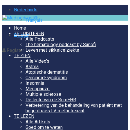
Nederlands
Français
Home
TE LUISTEREN
Login
Alle Podcasts
The hematology podcast by Sanofi
Leven met sikkelcelziekte
Register
TE ZIEN
Alle Video’s
Astma
Atopische dermatitis
Carcinoïd-syndroom
Insomnia
Menopauze
Multiple sclerose
De lente van de SumEHR
Verbetering van de behandeling van patiënt met
hoge doses I.V. methotrexaat
TE LEZEN
Alle Artikels
Goed om te weten