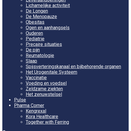
Lichamelijke activiteit
De Longen
De Menopauze
Obesitas
Ogen en aanhangsels
Ouderen
Pediatrie
Precaire situaties
De pijn
Reumatologie
Slaap
Spijsverteringskanaal en bijbehorende organen
Het Urogenitale Systeem
Vaccinatie
Voeding en voedsel
Zeldzame ziekten
Het zenuwstelsel
Pulse
Pharma Corner
Kengrexal
Kora Healthcare
Together with Ferring