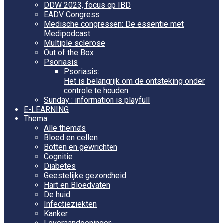
DDW 2023, focus op IBD
EADV Congress
Medische congressen: De essentie met
Medipodcast
Multiple sclerose
Out of the Box
Psoriasis
Psoriasis:
Het is belangrijk om de ontsteking onder
controle te houden
Sunday : information is playfull
E-LEARNING
Thema
Alle thema’s
Bloed en cellen
Botten en gewrichten
Cognitie
Diabetes
Geestelijke gezondheid
Hart en Bloedvaten
De huid
Infectieziekten
Kanker
Leveraandoeningen