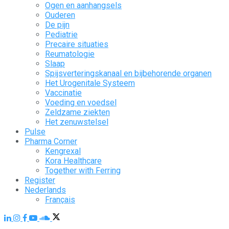
Ogen en aanhangsels
Ouderen
De pijn
Pediatrie
Precaire situaties
Reumatologie
Slaap
Spijsverteringskanaal en bijbehorende organen
Het Urogenitale Systeem
Vaccinatie
Voeding en voedsel
Zeldzame ziekten
Het zenuwstelsel
Pulse
Pharma Corner
Kengrexal
Kora Healthcare
Together with Ferring
Register
Nederlands
Français