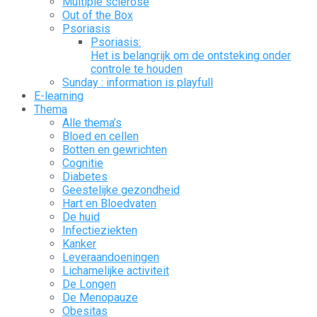
Multiple sclerose
Out of the Box
Psoriasis
Psoriasis:
Het is belangrijk om de ontsteking onder
controle te houden
Sunday : information is playfull
E-learning
Thema
Alle thema’s
Bloed en cellen
Botten en gewrichten
Cognitie
Diabetes
Geestelijke gezondheid
Hart en Bloedvaten
De huid
Infectieziekten
Kanker
Leveraandoeningen
Lichamelijke activiteit
De Longen
De Menopauze
Obesitas