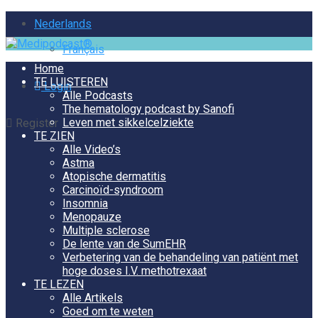
Nederlands
Français
Home
TE LUISTEREN
Login
Alle Podcasts
The hematology podcast by Sanofi
Leven met sikkelcelziekte
Register
TE ZIEN
Alle Video’s
Astma
Atopische dermatitis
Carcinoïd-syndroom
Insomnia
Menopauze
Multiple sclerose
De lente van de SumEHR
Verbetering van de behandeling van patiënt met
hoge doses I.V. methotrexaat
TE LEZEN
Alle Artikels
Goed om te weten