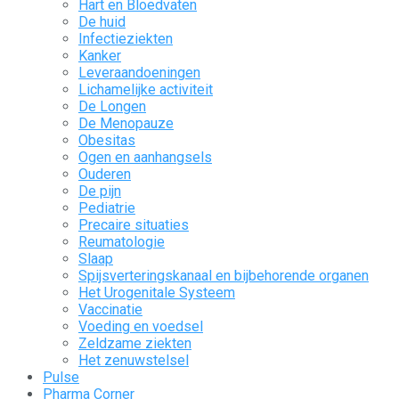
Hart en Bloedvaten
De huid
Infectieziekten
Kanker
Leveraandoeningen
Lichamelijke activiteit
De Longen
De Menopauze
Obesitas
Ogen en aanhangsels
Ouderen
De pijn
Pediatrie
Precaire situaties
Reumatologie
Slaap
Spijsverteringskanaal en bijbehorende organen
Het Urogenitale Systeem
Vaccinatie
Voeding en voedsel
Zeldzame ziekten
Het zenuwstelsel
Pulse
Pharma Corner