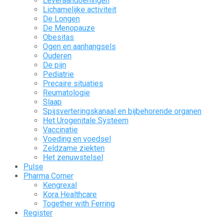
Leveraandoeningen
Lichamelijke activiteit
De Longen
De Menopauze
Obesitas
Ogen en aanhangsels
Ouderen
De pijn
Pediatrie
Precaire situaties
Reumatologie
Slaap
Spijsverteringskanaal en bijbehorende organen
Het Urogenitale Systeem
Vaccinatie
Voeding en voedsel
Zeldzame ziekten
Het zenuwstelsel
Pulse
Pharma Corner
Kengrexal
Kora Healthcare
Together with Ferring
Register