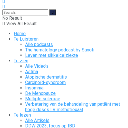
No Result
View All Result
Home
Te Luisteren
Alle podcasts
The hematology podcast by Sanofi
Leven met sikkelcelziekte
Te zien
Alle Video’s
Astma
Atopische dermatitis
Carcinoïd-syndroom
Insomnia
De Menopauze
Multiple sclerose
Verbetering van de behandeling van patiënt met
hoge doses I.V. methotrexaat
Te lezen
Alle Artikels
DDW 2023, focus op IBD