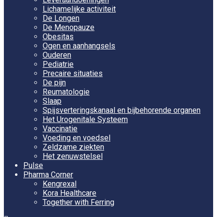
Lichamelijke activiteit
De Longen
De Menopauze
Obesitas
Ogen en aanhangsels
Ouderen
Pediatrie
Precaire situaties
De pijn
Reumatologie
Slaap
Spijsverteringskanaal en bijbehorende organen
Het Urogenitale Systeem
Vaccinatie
Voeding en voedsel
Zeldzame ziekten
Het zenuwstelsel
Pulse
Pharma Corner
Kengrexal
Kora Healthcare
Together with Ferring