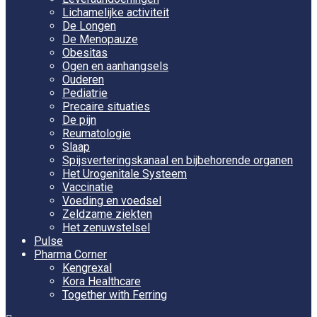
Lichamelijke activiteit
De Longen
De Menopauze
Obesitas
Ogen en aanhangsels
Ouderen
Pediatrie
Precaire situaties
De pijn
Reumatologie
Slaap
Spijsverteringskanaal en bijbehorende organen
Het Urogenitale Systeem
Vaccinatie
Voeding en voedsel
Zeldzame ziekten
Het zenuwstelsel
Pulse
Pharma Corner
Kengrexal
Kora Healthcare
Together with Ferring