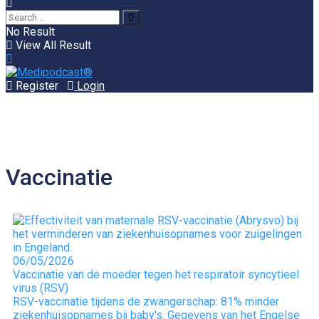
No Result
View All Result
Register
Login
Vaccinatie
06/05/2026
Vaccinatie van de moeder tegen het respiratoir syncytieel
virus (RSV)
RSV-vaccinatie tijdens de zwangerschap: 81% minder
ziekenhuisopnames bij baby's. Gegevens van het Engelse