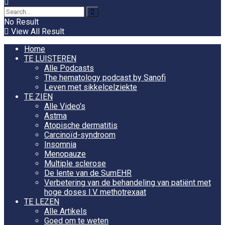
No Result
View All Result
Home
TE LUISTEREN
Alle Podcasts
The hematology podcast by Sanofi
Leven met sikkelcelziekte
TE ZIEN
Alle Video’s
Astma
Atopische dermatitis
Carcinoïd-syndroom
Insomnia
Menopauze
Multiple sclerose
De lente van de SumEHR
Verbetering van de behandeling van patiënt met
hoge doses I.V. methotrexaat
TE LEZEN
Alle Artikels
Goed om te weten