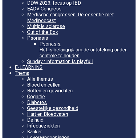
DDW 2023, focus op IBD
EADV Congress
Medische congressen: De essentie met
Medipodcast
Multiple sclerose
Out of the Box
Psoriasis
Psoriasis:
Het is belangrijk om de ontsteking onder
controle te houden
Sunday : information is playfull
E-LEARNING
Thema
Alle thema’s
Bloed en cellen
Botten en gewrichten
Cognitie
Diabetes
Geestelijke gezondheid
Hart en Bloedvaten
De huid
Infectieziekten
Kanker
Leveraandoeningen