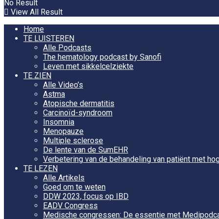
No Result
View All Result
Home
TE LUISTEREN
Alle Podcasts
The hematology podcast by Sanofi
Leven met sikkelcelziekte
TE ZIEN
Alle Video’s
Astma
Atopische dermatitis
Carcinoïd-syndroom
Insomnia
Menopauze
Multiple sclerose
De lente van de SumEHR
Verbetering van de behandeling van patiënt met hog
TE LEZEN
Alle Artikels
Goed om te weten
DDW 2023, focus op IBD
EADV Congress
Medische congressen: De essentie met Medipodc