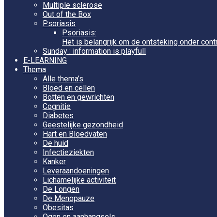
Multiple sclerose
Out of the Box
Psoriasis
Psoriasis:
Het is belangrijk om de ontsteking onder cont
Sunday : information is playfull
E-LEARNING
Thema
Alle thema’s
Bloed en cellen
Botten en gewrichten
Cognitie
Diabetes
Geestelijke gezondheid
Hart en Bloedvaten
De huid
Infectieziekten
Kanker
Leveraandoeningen
Lichamelijke activiteit
De Longen
De Menopauze
Obesitas
Ogen en aanhangsels