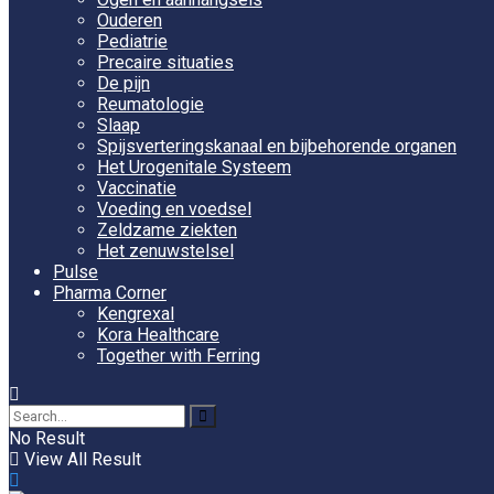
Ouderen
Pediatrie
Precaire situaties
De pijn
Reumatologie
Slaap
Spijsverteringskanaal en bijbehorende organen
Het Urogenitale Systeem
Vaccinatie
Voeding en voedsel
Zeldzame ziekten
Het zenuwstelsel
Pulse
Pharma Corner
Kengrexal
Kora Healthcare
Together with Ferring
No Result
View All Result