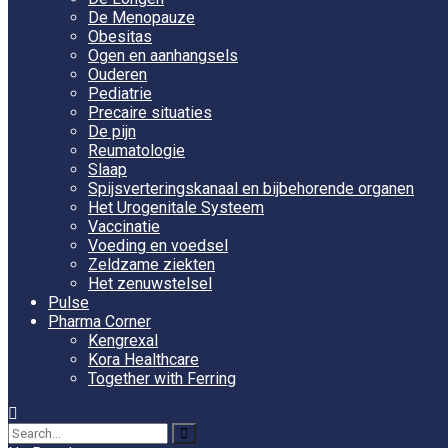
De Menopauze
Obesitas
Ogen en aanhangsels
Ouderen
Pediatrie
Precaire situaties
De pijn
Reumatologie
Slaap
Spijsverteringskanaal en bijbehorende organen
Het Urogenitale Systeem
Vaccinatie
Voeding en voedsel
Zeldzame ziekten
Het zenuwstelsel
Pulse
Pharma Corner
Kengrexal
Kora Healthcare
Together with Ferring