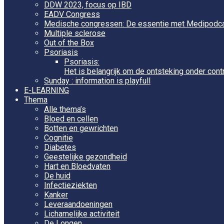
DDW 2023, focus op IBD
EADV Congress
Medische congressen: De essentie met Medipodc
Multiple sclerose
Out of the Box
Psoriasis
Psoriasis:
Het is belangrijk om de ontsteking onder cont
Sunday : information is playfull
E-LEARNING
Thema
Alle thema’s
Bloed en cellen
Botten en gewrichten
Cognitie
Diabetes
Geestelijke gezondheid
Hart en Bloedvaten
De huid
Infectieziekten
Kanker
Leveraandoeningen
Lichamelijke activiteit
De Longen