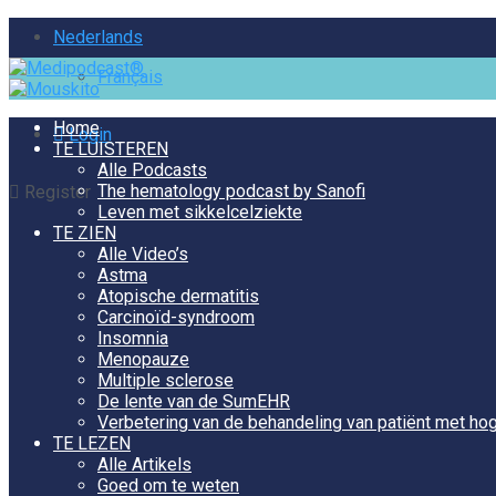
Nederlands
Français
Home
Login
TE LUISTEREN
Alle Podcasts
The hematology podcast by Sanofi
Register
Leven met sikkelcelziekte
TE ZIEN
Alle Video’s
Astma
Atopische dermatitis
Carcinoïd-syndroom
Insomnia
Menopauze
Multiple sclerose
De lente van de SumEHR
Verbetering van de behandeling van patiënt met hog
TE LEZEN
Alle Artikels
Goed om te weten