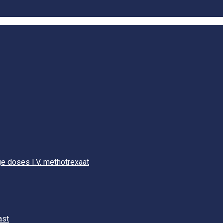
e doses I.V. methotrexaat
ast