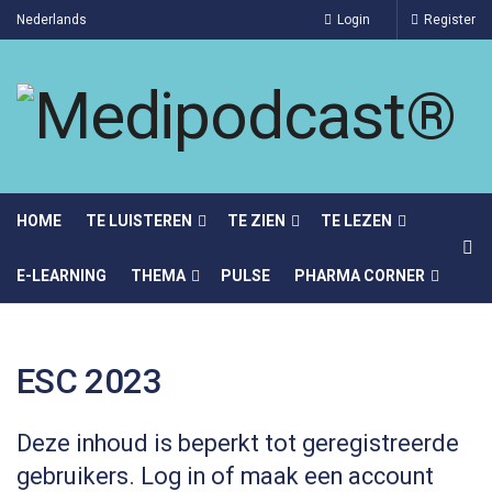
Nederlands
Login
Register
HOME
TE LUISTEREN
TE ZIEN
TE LEZEN
E-LEARNING
THEMA
PULSE
PHARMA CORNER
ESC 2023
Deze inhoud is beperkt tot geregistreerde
gebruikers. Log in of maak een account