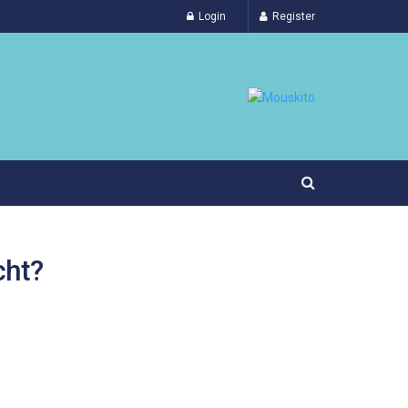
Login
Register
cht?