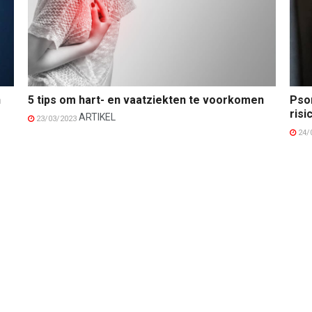
n
5 tips om hart- en vaatziekten te voorkomen
Pso
risi
ARTIKEL
23/03/2023
24/