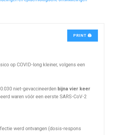
PRINT 🖨
isico op COVID-long kleiner, volgens een
90.030 niet-gevaccineerden
bijna vier keer
neerd waren vóór een eerste SARS-CoV-2
infectie werd ontvangen (dosis-respons