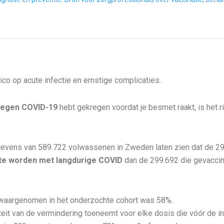
sico op acute infectie en ernstige complicaties.
tegen COVID-19
hebt gekregen voordat je besmet raakt, is het r
gevens van 589.722 volwassenen in Zweden laten zien dat de 2
te worden met langdurige COVID
dan de 299.692 die gevacci
 waargenomen in het onderzochte cohort was 58%.
teit van de vermindering toeneemt voor elke dosis die vóór de 