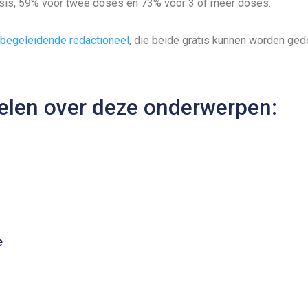
dosis, 59% voor twee doses en 73% voor 3 of meer doses.
begeleidende redactioneel
, die beide gratis kunnen worden ge
kelen over deze onderwerpen:
e