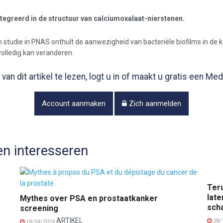
ntegreerd in de structuur van calciumoxalaat-nierstenen.
en studie in PNAS onthult de aanwezigheid van bacteriële biofilms in de
olledig kan veranderen.
van dit artikel te lezen, logt u in of maakt u gratis een M
Account aanmaken
Zich aanmelden
n interesseren
Ter
late
Mythes over PSA en prostaatkanker
scha
screening
ARTIKEL
28/
18/04/2024