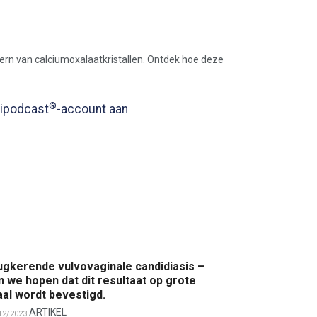
 kern van calciumoxalaatkristallen. Ontdek hoe deze
®
edipodcast
-account aan
ugkerende vulvovaginale candidiasis –
n we hopen dat dit resultaat op grote
al wordt bevestigd.
ARTIKEL
12/2023