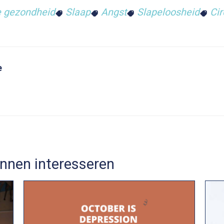
e gezondheid
Slaap
Angst
Slapeloosheid
Cir
e
nnen interesseren