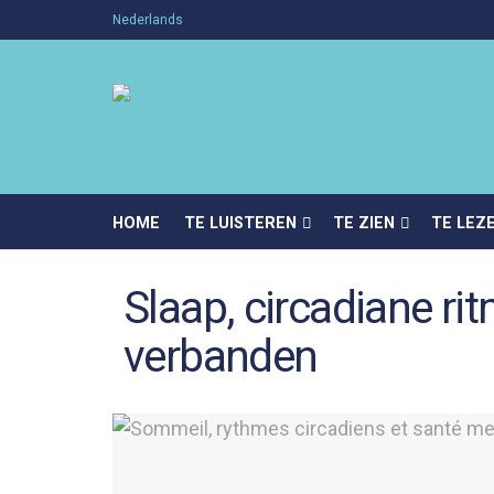
Nederlands
HOME
TE LUISTEREN
TE ZIEN
TE LEZ
Slaap, circadiane r
verbanden