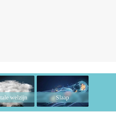
ale welzijn
Slaap