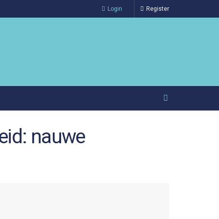
Login
Register
heid: nauwe