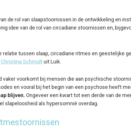
van de rol van slaapstoornissen in de ontwikkeling en in
g idee van de rol van circadiane stoornissen en, bijgevo
 relatie tussen slaap, circadiane ritmes en geestelijke 
r
Christina Schmidt
uit Luik.
d vaker voorkomt bij mensen die aan psychische stoorni
isodes en vooral bij het begin van een psychose heeft m
aap blijven.
Ongeveer een kwart tot een derde van de m
el slapeloosheid als hypersomnié overdag.
itmestoornissen