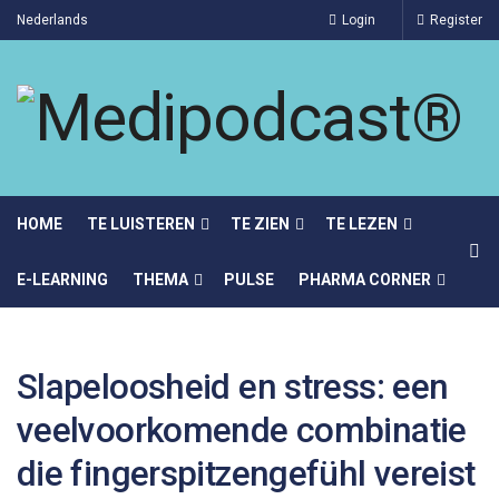
Nederlands
Login
Register
HOME
TE LUISTEREN
TE ZIEN
TE LEZEN
E-LEARNING
THEMA
PULSE
PHARMA CORNER
Slapeloosheid en stress: een
veelvoorkomende combinatie
die fingerspitzengefühl vereist