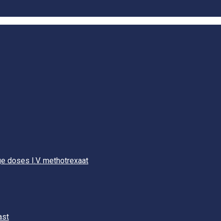
e doses I.V. methotrexaat
ast