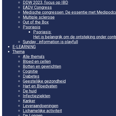
DDW 2023, focus op IBD
EADV Congress
Medische congressen: De essentie met Medipodc
Multiple sclerose
Out of the Box
Psoriasis
Psoriasis:
Het is belangrijk om de ontsteking onder cont
Sunday : information is playfull
E-LEARNING
Thema
Alle thema’s
Bloed en cellen
Botten en gewrichten
Cognitie
Diabetes
Geestelijke gezondheid
Hart en Bloedvaten
De huid
Infectieziekten
Kanker
Leveraandoeningen
Lichamelijke activiteit
De Longen