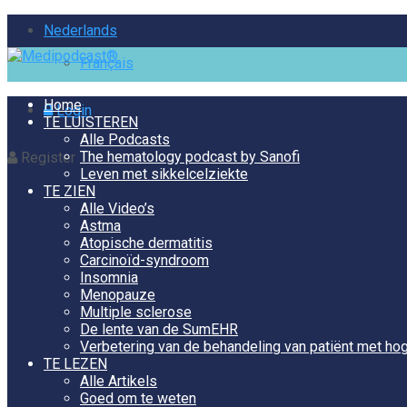
Nederlands
Français
Home
Login
TE LUISTEREN
Alle Podcasts
The hematology podcast by Sanofi
Register
Leven met sikkelcelziekte
TE ZIEN
Alle Video’s
Astma
Atopische dermatitis
Carcinoïd-syndroom
Insomnia
Menopauze
Multiple sclerose
De lente van de SumEHR
Verbetering van de behandeling van patiënt met hog
TE LEZEN
Alle Artikels
Goed om te weten