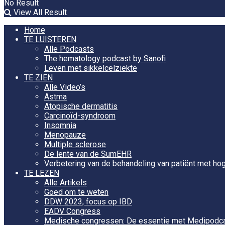
No Result
View All Result
Home
TE LUISTEREN
Alle Podcasts
The hematology podcast by Sanofi
Leven met sikkelcelziekte
TE ZIEN
Alle Video’s
Astma
Atopische dermatitis
Carcinoïd-syndroom
Insomnia
Menopauze
Multiple sclerose
De lente van de SumEHR
Verbetering van de behandeling van patiënt met hog
TE LEZEN
Alle Artikels
Goed om te weten
DDW 2023, focus op IBD
EADV Congress
Medische congressen: De essentie met Medipodc