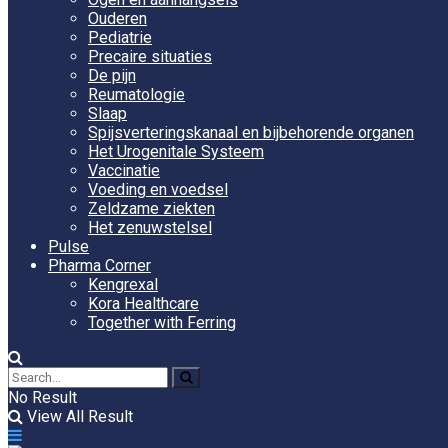
Ouderen
Pediatrie
Precaire situaties
De pijn
Reumatologie
Slaap
Spijsverteringskanaal en bijbehorende organen
Het Urogenitale Systeem
Vaccinatie
Voeding en voedsel
Zeldzame ziekten
Het zenuwstelsel
Pulse
Pharma Corner
Kengrexal
Kora Healthcare
Together with Ferring
No Result
View All Result