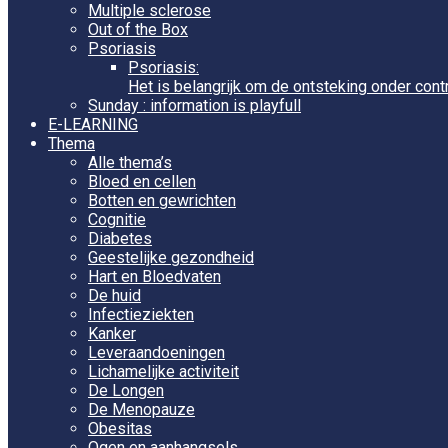
Multiple sclerose
Out of the Box
Psoriasis
Psoriasis:
Het is belangrijk om de ontsteking onder cont
Sunday : information is playfull
E-LEARNING
Thema
Alle thema’s
Bloed en cellen
Botten en gewrichten
Cognitie
Diabetes
Geestelijke gezondheid
Hart en Bloedvaten
De huid
Infectieziekten
Kanker
Leveraandoeningen
Lichamelijke activiteit
De Longen
De Menopauze
Obesitas
Ogen en aanhangsels