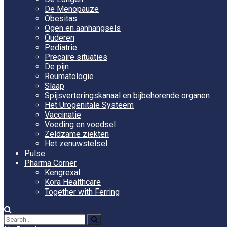
De Menopauze
Obesitas
Ogen en aanhangsels
Ouderen
Pediatrie
Precaire situaties
De pijn
Reumatologie
Slaap
Spijsverteringskanaal en bijbehorende organen
Het Urogenitale Systeem
Vaccinatie
Voeding en voedsel
Zeldzame ziekten
Het zenuwstelsel
Pulse
Pharma Corner
Kengrexal
Kora Healthcare
Together with Ferring