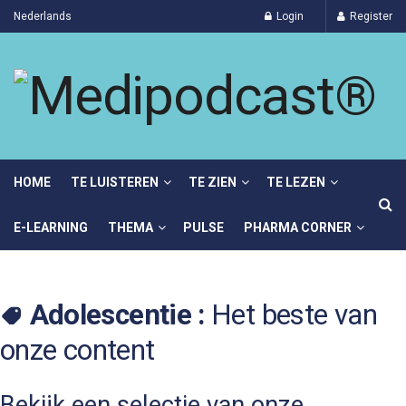
Nederlands
Login
Register
HOME
TE LUISTEREN
TE ZIEN
TE LEZEN
E-LEARNING
THEMA
PULSE
PHARMA CORNER
Adolescentie :
Het beste van
onze content
Bekijk een selectie van onze