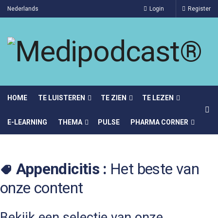
Nederlands
Login
Register
HOME
TE LUISTEREN
TE ZIEN
TE LEZEN
E-LEARNING
THEMA
PULSE
PHARMA CORNER
Appendicitis :
Het beste van
onze content
Bekijk een selectie van onze