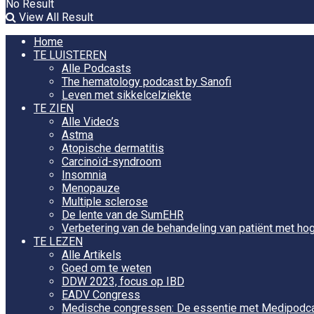
No Result
View All Result
Home
TE LUISTEREN
Alle Podcasts
The hematology podcast by Sanofi
Leven met sikkelcelziekte
TE ZIEN
Alle Video’s
Astma
Atopische dermatitis
Carcinoïd-syndroom
Insomnia
Menopauze
Multiple sclerose
De lente van de SumEHR
Verbetering van de behandeling van patiënt met hog
TE LEZEN
Alle Artikels
Goed om te weten
DDW 2023, focus op IBD
EADV Congress
Medische congressen: De essentie met Medipodc