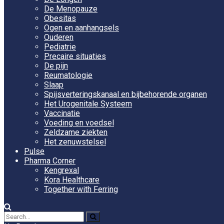
De Menopauze
Obesitas
Ogen en aanhangsels
Ouderen
Pediatrie
Precaire situaties
De pijn
Reumatologie
Slaap
Spijsverteringskanaal en bijbehorende organen
Het Urogenitale Systeem
Vaccinatie
Voeding en voedsel
Zeldzame ziekten
Het zenuwstelsel
Pulse
Pharma Corner
Kengrexal
Kora Healthcare
Together with Ferring