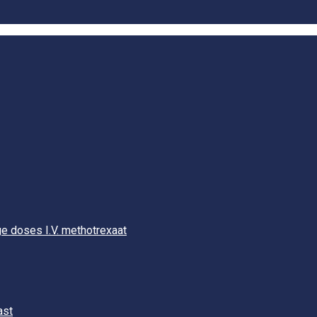
e doses I.V. methotrexaat
ast