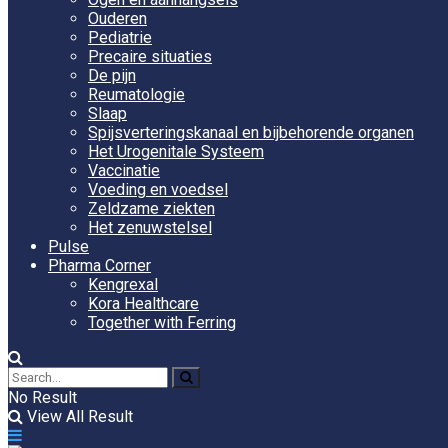
Ouderen
Pediatrie
Precaire situaties
De pijn
Reumatologie
Slaap
Spijsverteringskanaal en bijbehorende organen
Het Urogenitale Systeem
Vaccinatie
Voeding en voedsel
Zeldzame ziekten
Het zenuwstelsel
Pulse
Pharma Corner
Kengrexal
Kora Healthcare
Together with Ferring
No Result
View All Result