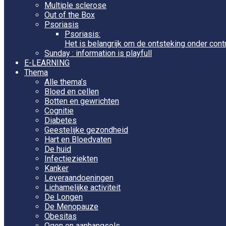
Multiple sclerose
Out of the Box
Psoriasis
Psoriasis:
Het is belangrijk om de ontsteking onder cont
Sunday : information is playfull
E-LEARNING
Thema
Alle thema’s
Bloed en cellen
Botten en gewrichten
Cognitie
Diabetes
Geestelijke gezondheid
Hart en Bloedvaten
De huid
Infectieziekten
Kanker
Leveraandoeningen
Lichamelijke activiteit
De Longen
De Menopauze
Obesitas
Ogen en aanhangsels