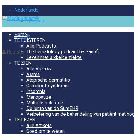
Nederlands
Français
Home
Login
TE LUISTEREN
Alle Podcasts
The hematology podcast by Sanofi
Register
Leven met sikkelcelziekte
TE ZIEN
Alle Video’s
Astma
Atopische dermatitis
Carcinoïd-syndroom
Insomnia
Menopauze
Multiple sclerose
De lente van de SumEHR
Verbetering van de behandeling van patiënt met hog
TE LEZEN
Alle Artikels
Goed om te weten