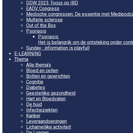
DDW 2023, focus op IBD
EADV Congress
Medische congressen: De essentie met Medipodc
Multiple sclerose
Out of the Box
Psoriasis
Psoriasis:
Het is belangrijk om de ontsteking onder cont
Sunday : information is playfull
E-LEARNING
Thema
Alle thema’s
Bloed en cellen
Botten en gewrichten
Cognitie
Diabetes
Geestelijke gezondheid
Hart en Bloedvaten
De huid
Infectieziekten
Kanker
Leveraandoeningen
Lichamelijke activiteit
De Longen