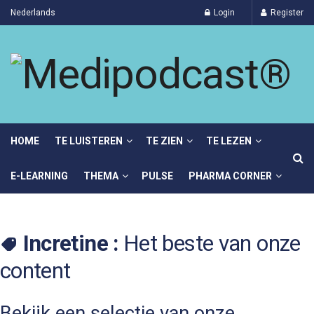
Nederlands
Login
Register
HOME
TE LUISTEREN
TE ZIEN
TE LEZEN
E-LEARNING
THEMA
PULSE
PHARMA CORNER
Incretine :
Het beste van onze
content
Bekijk een selectie van onze