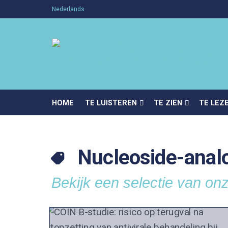
Nederlands
HOME
TE LUISTEREN
TE ZIEN
TE LEZ
Nucleoside-analo
Bekijk een selectie van onz