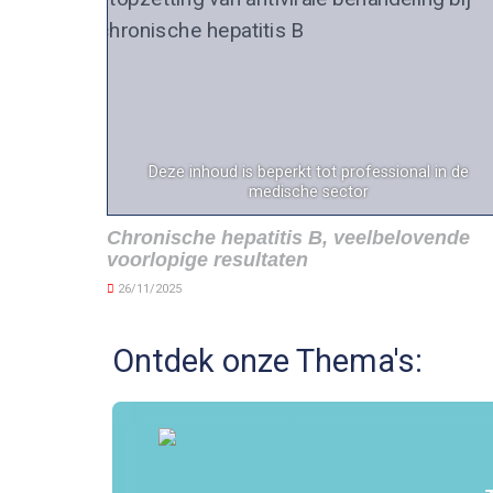
Deze inhoud is beperkt tot professional in de
medische sector
Chronische hepatitis B, veelbelovende
voorlopige resultaten
26/11/2025
Ontdek onze Thema's: