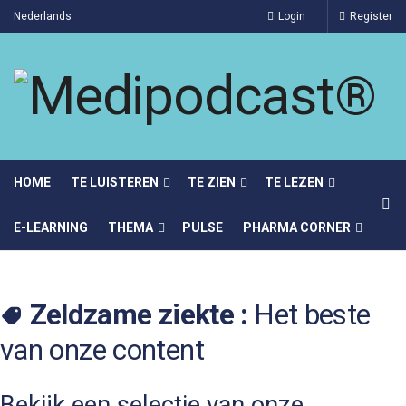
Nederlands
Login
Register
HOME
TE LUISTEREN
TE ZIEN
TE LEZEN
E-LEARNING
THEMA
PULSE
PHARMA CORNER
Zeldzame ziekte :
Het beste
van onze content
Bekijk een selectie van onze