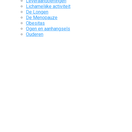
Leveraandoeningen
Lichamelijke activiteit
De Longen
De Menopauze
Obesitas
Ogen en aanhangsels
Ouderen
De pijn
Pediatrie
Precaire situaties
Reumatologie
Slaap
Spijsverteringskanaal en bijbehorende organen
Het Urogenitale Systeem
Vaccinatie
Voeding en voedsel
Zeldzame ziekten
Het zenuwstelsel
Pulse
Pharma Corner
Kengrexal
Kora Healthcare
Together with Ferring
Register