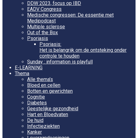
DDW 2023, focus op IBD
EADV Congress
Medische congressen: De essentie met
Medipodcast
Multiple sclerose
Out of the Box
Psoriasis
Psoriasis:
Het is belangrijk om de ontsteking onder
controle te houden
Sunday : information is playfull
E-LEARNING
Thema
Alle thema’s
Bloed en cellen
Botten en gewrichten
Cognitie
Diabetes
Geestelijke gezondheid
Hart en Bloedvaten
De huid
Infectieziekten
Kanker
Leveraandoeningen