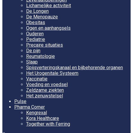
Lichamelijke activiteit
De Longen
De Menopauze
Obesitas
Ogen en aanhangsels
Ouderen
Pediatrie
Precaire situaties
De pijn
Reumatologie
Slaap
Spijsverteringskanaal en bijbehorende organen
Het Urogenitale Systeem
Vaccinatie
Voeding en voedsel
Zeldzame ziekten
Het zenuwstelsel
Pulse
Pharma Corner
Kengrexal
Kora Healthcare
Together with Ferring