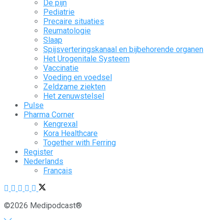
De pijn
Pediatrie
Precaire situaties
Reumatologie
Slaap
Spijsverteringskanaal en bijbehorende organen
Het Urogenitale Systeem
Vaccinatie
Voeding en voedsel
Zeldzame ziekten
Het zenuwstelsel
Pulse
Pharma Corner
Kengrexal
Kora Healthcare
Together with Ferring
Register
Nederlands
Français
©2026 Medipodcast®