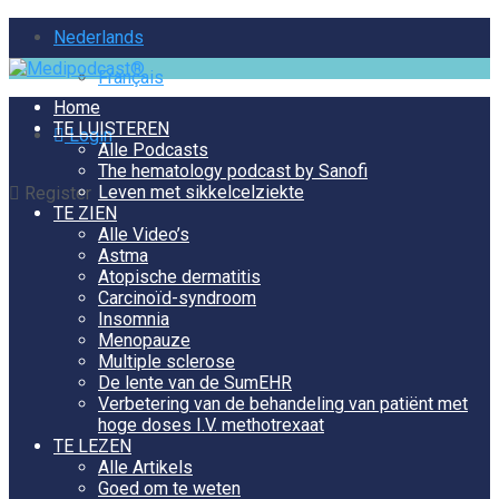
Nederlands
Français
Home
TE LUISTEREN
Login
Alle Podcasts
The hematology podcast by Sanofi
Leven met sikkelcelziekte
Register
TE ZIEN
Alle Video’s
Astma
Atopische dermatitis
Carcinoïd-syndroom
Insomnia
Menopauze
Multiple sclerose
De lente van de SumEHR
Verbetering van de behandeling van patiënt met
hoge doses I.V. methotrexaat
TE LEZEN
Alle Artikels
Goed om te weten