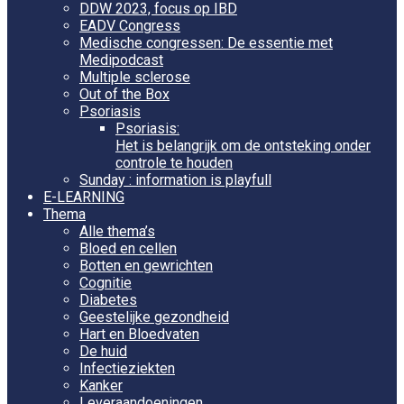
DDW 2023, focus op IBD
EADV Congress
Medische congressen: De essentie met
Medipodcast
Multiple sclerose
Out of the Box
Psoriasis
Psoriasis:
Het is belangrijk om de ontsteking onder
controle te houden
Sunday : information is playfull
E-LEARNING
Thema
Alle thema’s
Bloed en cellen
Botten en gewrichten
Cognitie
Diabetes
Geestelijke gezondheid
Hart en Bloedvaten
De huid
Infectieziekten
Kanker
Leveraandoeningen