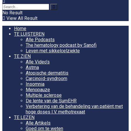
No Result
View All Result
Home
TE LUISTEREN
Alle Podcasts
The hematology podcast by Sanofi
Leven met sikkelcelziekte
TE ZIEN
Alle Video’s
Astma
Atopische dermatitis
Carcinoïd-syndroom
Insomnia
Menopauze
Multiple sclerose
De lente van de SumEHR
Verbetering van de behandeling van patiënt met
hoge doses I.V. methotrexaat
TE LEZEN
Alle Artikels
Goed om te weten