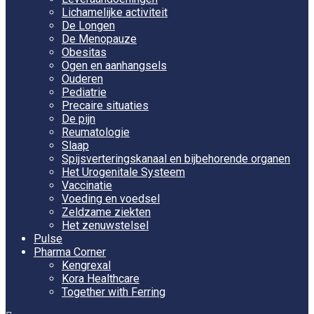
Lichamelijke activiteit
De Longen
De Menopauze
Obesitas
Ogen en aanhangsels
Ouderen
Pediatrie
Precaire situaties
De pijn
Reumatologie
Slaap
Spijsverteringskanaal en bijbehorende organen
Het Urogenitale Systeem
Vaccinatie
Voeding en voedsel
Zeldzame ziekten
Het zenuwstelsel
Pulse
Pharma Corner
Kengrexal
Kora Healthcare
Together with Ferring