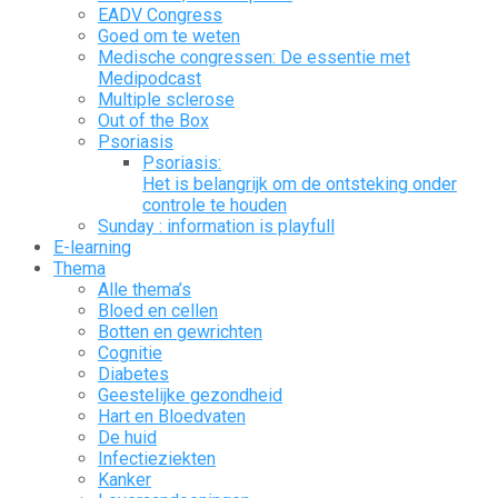
EADV Congress
Goed om te weten
Medische congressen: De essentie met
Medipodcast
Multiple sclerose
Out of the Box
Psoriasis
Psoriasis:
Het is belangrijk om de ontsteking onder
controle te houden
Sunday : information is playfull
E-learning
Thema
Alle thema’s
Bloed en cellen
Botten en gewrichten
Cognitie
Diabetes
Geestelijke gezondheid
Hart en Bloedvaten
De huid
Infectieziekten
Kanker