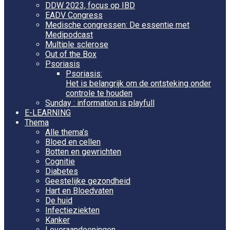
DDW 2023, focus op IBD
EADV Congress
Medische congressen: De essentie met
Medipodcast
Multiple sclerose
Out of the Box
Psoriasis
Psoriasis:
Het is belangrijk om de ontsteking onder
controle te houden
Sunday : information is playfull
E-LEARNING
Thema
Alle thema’s
Bloed en cellen
Botten en gewrichten
Cognitie
Diabetes
Geestelijke gezondheid
Hart en Bloedvaten
De huid
Infectieziekten
Kanker
Leveraandoeningen