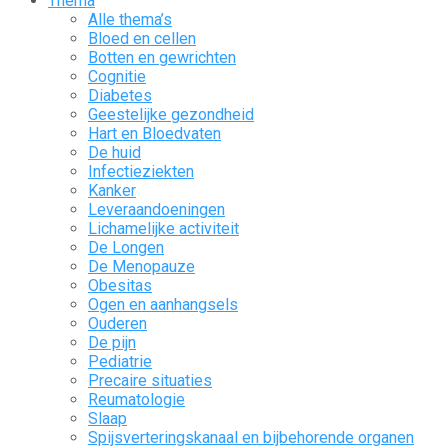
Thema
Alle thema’s
Bloed en cellen
Botten en gewrichten
Cognitie
Diabetes
Geestelijke gezondheid
Hart en Bloedvaten
De huid
Infectieziekten
Kanker
Leveraandoeningen
Lichamelijke activiteit
De Longen
De Menopauze
Obesitas
Ogen en aanhangsels
Ouderen
De pijn
Pediatrie
Precaire situaties
Reumatologie
Slaap
Spijsverteringskanaal en bijbehorende organen