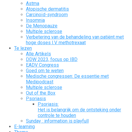
Astma
Atopische dermatitis
Carcinoïd-syndroom
Insomnia
De Menopauze
Multiple sclerose
Verbetering van de behandeling van patiënt met
hoge doses I.V. methotrexaat
Te lezen
Alle Artikels
DDW 2023, focus op IBD
EADV Congress
Goed om te weten
Medische congressen: De essentie met
Medipodcast
Multiple sclerose
Out of the Box
Psoriasis
Psoriasis:
Het is belangrijk om de ontsteking onder
controle te houden
Sunday : information is playfull
E-learning