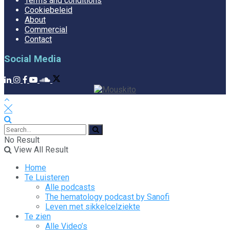
Terms and conditions
Cookiebeleid
About
Commercial
Contact
Social Media
No Result
View All Result
Home
Te Luisteren
Alle podcasts
The hematology podcast by Sanofi
Leven met sikkelcelziekte
Te zien
Alle Video’s