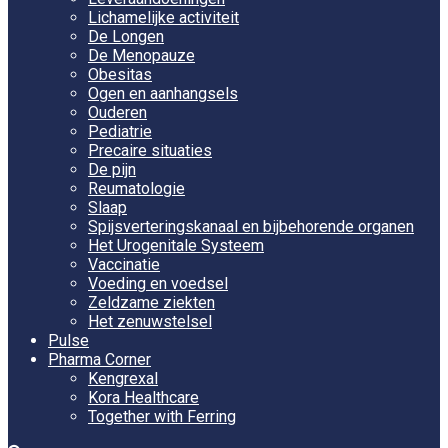
Lichamelijke activiteit
De Longen
De Menopauze
Obesitas
Ogen en aanhangsels
Ouderen
Pediatrie
Precaire situaties
De pijn
Reumatologie
Slaap
Spijsverteringskanaal en bijbehorende organen
Het Urogenitale Systeem
Vaccinatie
Voeding en voedsel
Zeldzame ziekten
Het zenuwstelsel
Pulse
Pharma Corner
Kengrexal
Kora Healthcare
Together with Ferring