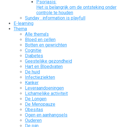
Psoriasis:
Het is belangrijk om de ontsteking onder
controle te houden
Sunday : information is playfull
E-learning
Thema
Alle thema’s
Bloed en cellen
Botten en gewrichten
Cognitie
Diabetes
Geestelijke gezondheid
Hart en Bloedvaten
De huid
Infectieziekten
Kanker
Leveraandoeningen
Lichamelijke activiteit
De Longen
De Menopauze
Obesitas
Ogen en aanhangsels
Ouderen
De pijn