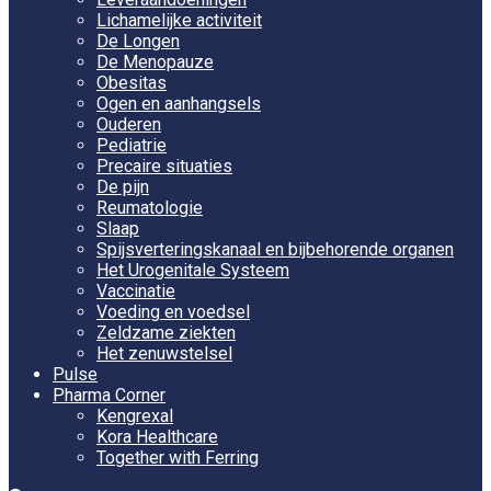
Lichamelijke activiteit
De Longen
De Menopauze
Obesitas
Ogen en aanhangsels
Ouderen
Pediatrie
Precaire situaties
De pijn
Reumatologie
Slaap
Spijsverteringskanaal en bijbehorende organen
Het Urogenitale Systeem
Vaccinatie
Voeding en voedsel
Zeldzame ziekten
Het zenuwstelsel
Pulse
Pharma Corner
Kengrexal
Kora Healthcare
Together with Ferring