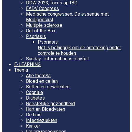
DDW 2023, focus op IBD
EADV Congress
Medische congressen: De essentie met
Medipodcast
Multiple sclerose
Out of the Box
Psoriasis
Psoriasis:
Het is belangrijk om de ontsteking onder
controle te houden
Sunday : information is playfull
E-LEARNING
Thema
Alle thema’s
Bloed en cellen
Botten en gewrichten
Cognitie
Diabetes
Geestelijke gezondheid
Hart en Bloedvaten
De huid
Infectieziekten
Kanker
Leveraandoeningen