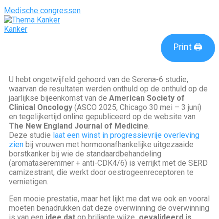
Medische congressen
Kanker
Print 🖨
U hebt ongetwijfeld gehoord van de Serena-6 studie,
waarvan de resultaten werden onthuld op de onthuld op de
jaarlijkse bijeenkomst van de
American Society of
Clinical Oncology
(ASCO 2025, Chicago 30 mei – 3 juni)
en tegelijkertijd online gepubliceerd op de website van
The New England Journal of Medicine
.
Deze studie
laat een winst in progressievrije overleving
zien
bij vrouwen met hormoonafhankelijke uitgezaaide
borstkanker bij wie de standaardbehandeling
(aromataseremmer + anti-CDK4/6) is verrijkt met de SERD
camizestrant, die werkt door oestrogeenreceptoren te
vernietigen.
Een mooie prestatie, maar het lijkt me dat we ook en vooral
moeten benadrukken dat deze overwinning de overwinning
is van een
idee dat
op briljante wijze
gevalideerd
is
.