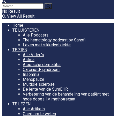
No Result
View All Result
Home
TE LUISTEREN
Alle Podcasts
The hematology podcast by Sanofi
Leven met sikkelcelziekte
TE ZIEN
Alle Video’s
Astma
Atopische dermatitis
Carcinoïd-syndroom
Insomnia
Menopauze
Multiple sclerose
De lente van de SumEHR
Verbetering van de behandeling van patiënt met
hoge doses I.V. methotrexaat
TE LEZEN
Alle Artikels
Goed om te weten