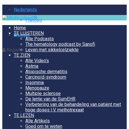
Nederlands
Français
Home
TE LUISTEREN
Login
Alle Podcasts
The hematology podcast by Sanofi
Leven met sikkelcelziekte
Register
TE ZIEN
Alle Video’s
Astma
Atopische dermatitis
Carcinoïd-syndroom
Insomnia
Menopauze
Multiple sclerose
De lente van de SumEHR
Verbetering van de behandeling van patiënt met
hoge doses I.V. methotrexaat
TE LEZEN
Alle Artikels
Goed om te weten