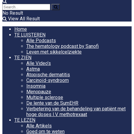
No Result
View All Result
Home
TE LUISTEREN
Alle Podcasts
The hematology podcast by Sanofi
Leven met sikkelcelziekte
TE ZIEN
Alle Video’s
Astma
Atopische dermatitis
Carcinoïd-syndroom
Insomnia
Menopauze
Multiple sclerose
De lente van de SumEHR
Verbetering van de behandeling van patiënt met
hoge doses I.V. methotrexaat
TE LEZEN
Alle Artikels
Goed om te weten