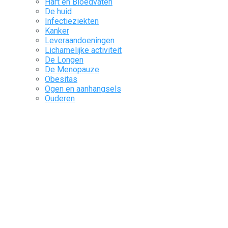
Hart en Bloedvaten
De huid
Infectieziekten
Kanker
Leveraandoeningen
Lichamelijke activiteit
De Longen
De Menopauze
Obesitas
Ogen en aanhangsels
Ouderen
De pijn
Pediatrie
Precaire situaties
Reumatologie
Slaap
Spijsverteringskanaal en bijbehorende organen
Het Urogenitale Systeem
Vaccinatie
Voeding en voedsel
Zeldzame ziekten
Het zenuwstelsel
Pulse
Pharma Corner