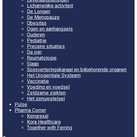
Lichamelijke activiteit
De Longen
De Menopauze
Obesitas
Ogen en aanhangsels
Ouderen
Pediatrie
Precaire situaties
De pijn
Reumatologie
Slaap
Spijsverteringskanaal en bijbehorende organen
Het Urogenitale Systeem
Vaccinatie
Voeding en voedsel
Zeldzame ziekten
Het zenuwstelsel
Pulse
Pharma Corner
Kengrexal
Kora Healthcare
Together with Ferring