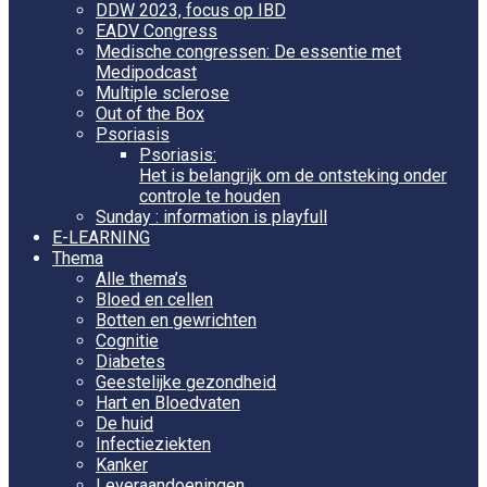
DDW 2023, focus op IBD
EADV Congress
Medische congressen: De essentie met
Medipodcast
Multiple sclerose
Out of the Box
Psoriasis
Psoriasis:
Het is belangrijk om de ontsteking onder
controle te houden
Sunday : information is playfull
E-LEARNING
Thema
Alle thema’s
Bloed en cellen
Botten en gewrichten
Cognitie
Diabetes
Geestelijke gezondheid
Hart en Bloedvaten
De huid
Infectieziekten
Kanker
Leveraandoeningen