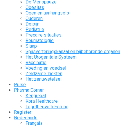
De Menopauze
Obesitas
Ogen en aanhangsels
Ouderen
De pijn
Pediatrie
Precaire situaties
Reumatologie
Slaap
Spijsverteringskanaal en bijbehorende organen
Het Urogenitale Systeem
Vaccinatie
Voeding en voedsel
Zeldzame ziekten
Het zenuwstelsel
Pulse
Pharma Corner
Kengrexal
Kora Healthcare
Together with Ferring
Register
Nederlands
Français