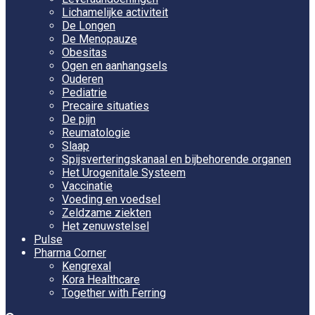
Lichamelijke activiteit
De Longen
De Menopauze
Obesitas
Ogen en aanhangsels
Ouderen
Pediatrie
Precaire situaties
De pijn
Reumatologie
Slaap
Spijsverteringskanaal en bijbehorende organen
Het Urogenitale Systeem
Vaccinatie
Voeding en voedsel
Zeldzame ziekten
Het zenuwstelsel
Pulse
Pharma Corner
Kengrexal
Kora Healthcare
Together with Ferring