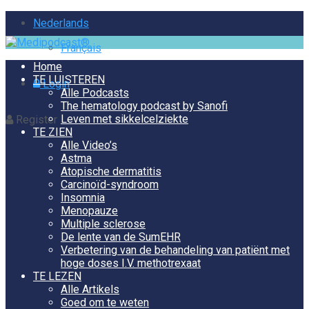
Nederlands
Français
Home
TE LUISTEREN
Login
Alle Podcasts
The hematology podcast by Sanofi
Leven met sikkelcelziekte
Register
TE ZIEN
Alle Video’s
Astma
Atopische dermatitis
Carcinoïd-syndroom
Insomnia
Menopauze
Multiple sclerose
De lente van de SumEHR
Verbetering van de behandeling van patiënt met
hoge doses I.V. methotrexaat
TE LEZEN
Alle Artikels
Goed om te weten