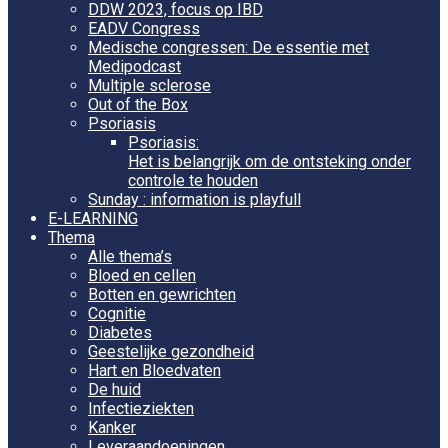
DDW 2023, focus op IBD
EADV Congress
Medische congressen: De essentie met
Medipodcast
Multiple sclerose
Out of the Box
Psoriasis
Psoriasis:
Het is belangrijk om de ontsteking onder
controle te houden
Sunday : information is playfull
E-LEARNING
Thema
Alle thema’s
Bloed en cellen
Botten en gewrichten
Cognitie
Diabetes
Geestelijke gezondheid
Hart en Bloedvaten
De huid
Infectieziekten
Kanker
Leveraandoeningen