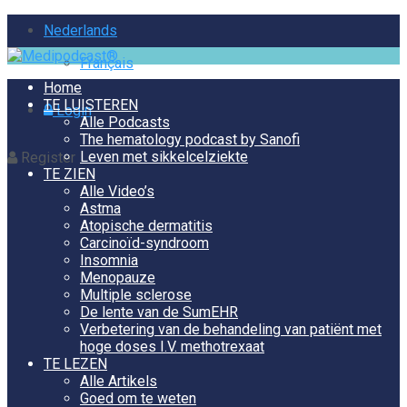
Nederlands
Français
Home
TE LUISTEREN
Login
Alle Podcasts
The hematology podcast by Sanofi
Leven met sikkelcelziekte
Register
TE ZIEN
Alle Video’s
Astma
Atopische dermatitis
Carcinoïd-syndroom
Insomnia
Menopauze
Multiple sclerose
De lente van de SumEHR
Verbetering van de behandeling van patiënt met
hoge doses I.V. methotrexaat
TE LEZEN
Alle Artikels
Goed om te weten