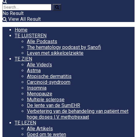
No Result
View All Result
Home
TE LUISTEREN
Alle Podcasts
The hematology podcast by Sanofi
Leven met sikkelcelziekte
TE ZIEN
Alle Video’s
Astma
Atopische dermatitis
Carcinoïd-syndroom
Insomnia
Menopauze
Multiple sclerose
De lente van de SumEHR
Verbetering van de behandeling van patiënt met
hoge doses I.V. methotrexaat
TE LEZEN
Alle Artikels
Goed om te weten