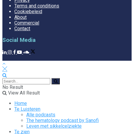
Privacy
Terms and conditions
Cookiebeleid
About
Commercial
Contact
Social Media
No Result
View All Result
Home
Te Luisteren
Alle podcasts
The hematology podcast by Sanofi
Leven met sikkelcelziekte
Te zien