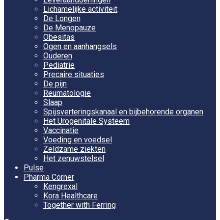
Lichamelijke activiteit
De Longen
De Menopauze
Obesitas
Ogen en aanhangsels
Ouderen
Pediatrie
Precaire situaties
De pijn
Reumatologie
Slaap
Spijsverteringskanaal en bijbehorende organen
Het Urogenitale Systeem
Vaccinatie
Voeding en voedsel
Zeldzame ziekten
Het zenuwstelsel
Pulse
Pharma Corner
Kengrexal
Kora Healthcare
Together with Ferring