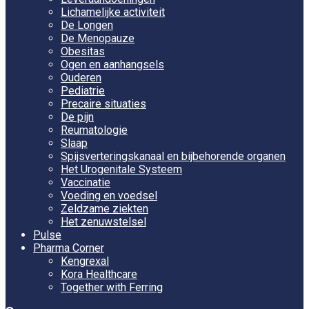
Lichamelijke activiteit
De Longen
De Menopauze
Obesitas
Ogen en aanhangsels
Ouderen
Pediatrie
Precaire situaties
De pijn
Reumatologie
Slaap
Spijsverteringskanaal en bijbehorende organen
Het Urogenitale Systeem
Vaccinatie
Voeding en voedsel
Zeldzame ziekten
Het zenuwstelsel
Pulse
Pharma Corner
Kengrexal
Kora Healthcare
Together with Ferring