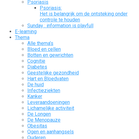
Psoriasis
Psoriasis:
Het is belangrijk om de ontsteking onder
controle te houden
Sunday : information is playfull
E-learning
Thema
Alle thema’s
Bloed en cellen
Botten en gewrichten
Cognitie
Diabetes
Geestelijke gezondheid
Hart en Bloedvaten
De huid
Infectieziekten
Kanker
Leveraandoeningen
Lichamelijke activiteit
De Longen
De Menopauze
Obesitas
Ogen en aanhangsels
Ouderen