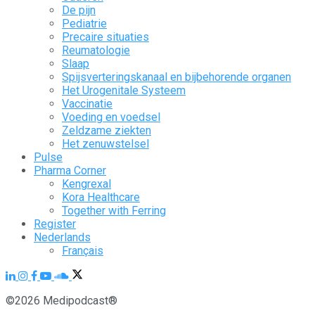
De pijn
Pediatrie
Precaire situaties
Reumatologie
Slaap
Spijsverteringskanaal en bijbehorende organen
Het Urogenitale Systeem
Vaccinatie
Voeding en voedsel
Zeldzame ziekten
Het zenuwstelsel
Pulse
Pharma Corner
Kengrexal
Kora Healthcare
Together with Ferring
Register
Nederlands
Français
©2026 Medipodcast®