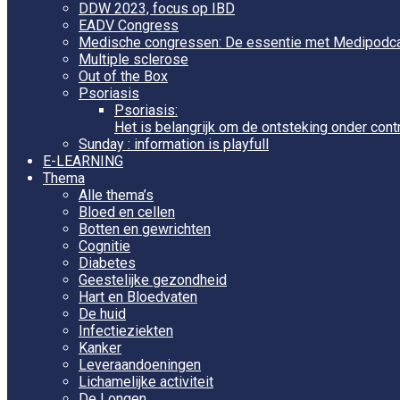
DDW 2023, focus op IBD
EADV Congress
Medische congressen: De essentie met Medipodc
Multiple sclerose
Out of the Box
Psoriasis
Psoriasis:
Het is belangrijk om de ontsteking onder cont
Sunday : information is playfull
E-LEARNING
Thema
Alle thema’s
Bloed en cellen
Botten en gewrichten
Cognitie
Diabetes
Geestelijke gezondheid
Hart en Bloedvaten
De huid
Infectieziekten
Kanker
Leveraandoeningen
Lichamelijke activiteit
De Longen