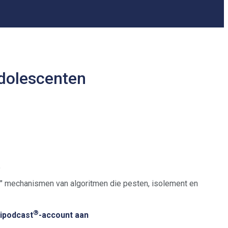
adolescenten
.
e" mechanismen van algoritmen die pesten, isolement en
®
dipodcast
-account aan