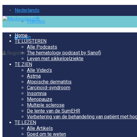
Nederlands
Français
Home
Login
TE LUISTEREN
Alle Podcasts
The hematology podcast by Sanofi
Register
Leven met sikkelcelziekte
TE ZIEN
Alle Video’s
Astma
Atopische dermatitis
Carcinoïd-syndroom
Insomnia
Menopauze
Multiple sclerose
De lente van de SumEHR
Verbetering van de behandeling van patiënt met hog
TE LEZEN
Alle Artikels
Goed om te weten