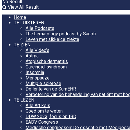
No Result
View All Result
Home
TE LUISTEREN
Alle Podcasts
The hematology podcast by Sanofi
Leven met sikkelcelziekte
TE ZIEN
Alle Video’s
Astma
Atopische dermatitis
Carcinoïd-syndroom
Insomnia
Menopauze
Multiple sclerose
De lente van de SumEHR
Verbetering van de behandeling van patiënt met hog
TE LEZEN
Alle Artikels
Goed om te weten
DDW 2023, focus op IBD
EADV Congress
Medische congressen: De essentie met Medipodc