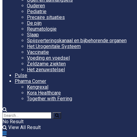
Ouderen
Pediatrie
Precaire situaties
De pijn
Reumatologie
Slaap
Spijsverteringskanaal en bijbehorende organen
Het Urogenitale Systeem
Vaccinatie
Voeding en voedsel
Zeldzame ziekten
Het zenuwstelsel
Pulse
Pharma Corner
Kengrexal
Kora Healthcare
Together with Ferring
No Result
View All Result