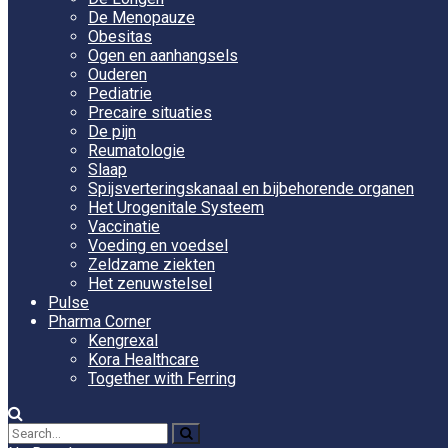
De Menopauze
Obesitas
Ogen en aanhangsels
Ouderen
Pediatrie
Precaire situaties
De pijn
Reumatologie
Slaap
Spijsverteringskanaal en bijbehorende organen
Het Urogenitale Systeem
Vaccinatie
Voeding en voedsel
Zeldzame ziekten
Het zenuwstelsel
Pulse
Pharma Corner
Kengrexal
Kora Healthcare
Together with Ferring