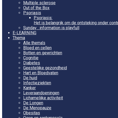
Multiple sclerose
Out of the Box
Psoriasis
Psoriasis:
Het is belangrijk om de ontsteking onder cont
Sunday : information is playfull
E-LEARNING
Thema
Alle thema’s
Bloed en cellen
Botten en gewrichten
Cognitie
Diabetes
Geestelijke gezondheid
Hart en Bloedvaten
De huid
Infectieziekten
Kanker
Leveraandoeningen
Lichamelijke activiteit
De Longen
De Menopauze
Obesitas
Ogen en aanhangsels