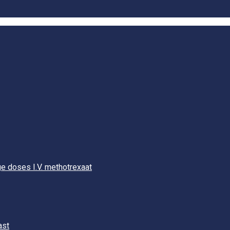
e doses I.V. methotrexaat
ast