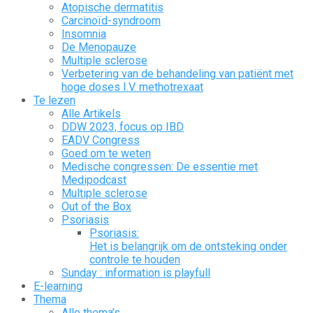
Atopische dermatitis
Carcinoïd-syndroom
Insomnia
De Menopauze
Multiple sclerose
Verbetering van de behandeling van patiënt met
hoge doses I.V. methotrexaat
Te lezen
Alle Artikels
DDW 2023, focus op IBD
EADV Congress
Goed om te weten
Medische congressen: De essentie met
Medipodcast
Multiple sclerose
Out of the Box
Psoriasis
Psoriasis:
Het is belangrijk om de ontsteking onder
controle te houden
Sunday : information is playfull
E-learning
Thema
Alle thema’s