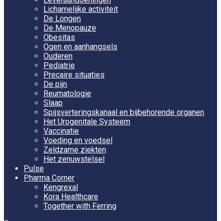
Lichamelijke activiteit
De Longen
De Menopauze
Obesitas
Ogen en aanhangsels
Ouderen
Pediatrie
Precaire situaties
De pijn
Reumatologie
Slaap
Spijsverteringskanaal en bijbehorende organen
Het Urogenitale Systeem
Vaccinatie
Voeding en voedsel
Zeldzame ziekten
Het zenuwstelsel
Pulse
Pharma Corner
Kengrexal
Kora Healthcare
Together with Ferring