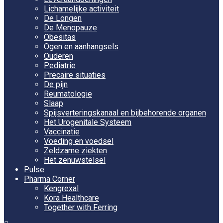
Lichamelijke activiteit
De Longen
De Menopauze
Obesitas
Ogen en aanhangsels
Ouderen
Pediatrie
Precaire situaties
De pijn
Reumatologie
Slaap
Spijsverteringskanaal en bijbehorende organen
Het Urogenitale Systeem
Vaccinatie
Voeding en voedsel
Zeldzame ziekten
Het zenuwstelsel
Pulse
Pharma Corner
Kengrexal
Kora Healthcare
Together with Ferring