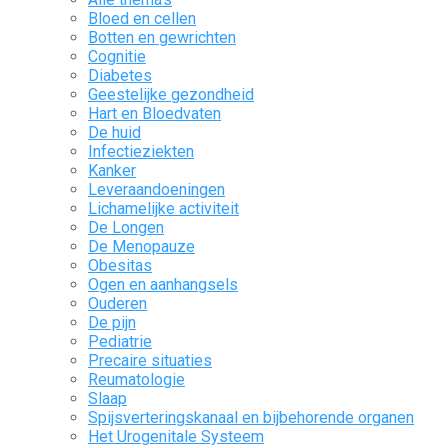
Bloed en cellen
Botten en gewrichten
Cognitie
Diabetes
Geestelijke gezondheid
Hart en Bloedvaten
De huid
Infectieziekten
Kanker
Leveraandoeningen
Lichamelijke activiteit
De Longen
De Menopauze
Obesitas
Ogen en aanhangsels
Ouderen
De pijn
Pediatrie
Precaire situaties
Reumatologie
Slaap
Spijsverteringskanaal en bijbehorende organen
Het Urogenitale Systeem