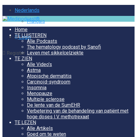
Nederlands
Français
Home
TE LUISTEREN
Login
Alle Podcasts
The hematology podcast by Sanofi
Leven met sikkelcelziekte
Register
TE ZIEN
Alle Video’s
Astma
Atopische dermatitis
Carcinoïd-syndroom
Insomnia
Menopauze
Multiple sclerose
De lente van de SumEHR
Verbetering van de behandeling van patiënt met
hoge doses I.V. methotrexaat
TE LEZEN
Alle Artikels
Goed om te weten