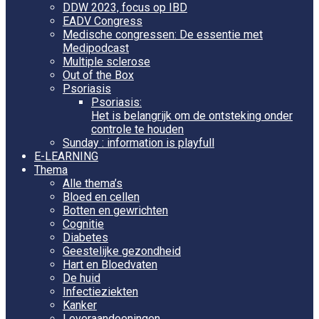
DDW 2023, focus op IBD
EADV Congress
Medische congressen: De essentie met
Medipodcast
Multiple sclerose
Out of the Box
Psoriasis
Psoriasis:
Het is belangrijk om de ontsteking onder
controle te houden
Sunday : information is playfull
E-LEARNING
Thema
Alle thema’s
Bloed en cellen
Botten en gewrichten
Cognitie
Diabetes
Geestelijke gezondheid
Hart en Bloedvaten
De huid
Infectieziekten
Kanker
Leveraandoeningen