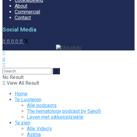
Cookiebeleid
About
Commercial
Contact
Social Media
No Result
View All Result
Home
Te Luisteren
Alle podcasts
The hematology podcast by Sanofi
Leven met sikkelcelziekte
Te zien
Alle Video’s
Astma