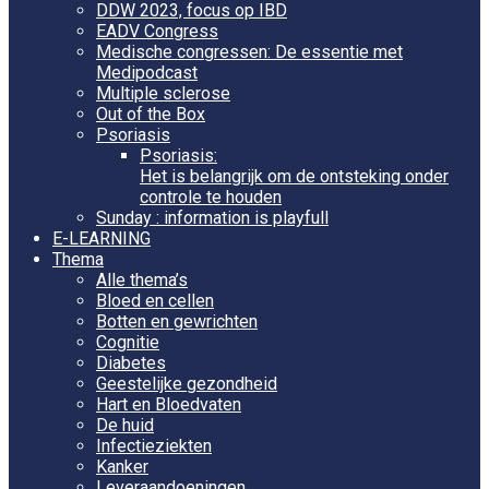
DDW 2023, focus op IBD
EADV Congress
Medische congressen: De essentie met
Medipodcast
Multiple sclerose
Out of the Box
Psoriasis
Psoriasis:
Het is belangrijk om de ontsteking onder
controle te houden
Sunday : information is playfull
E-LEARNING
Thema
Alle thema’s
Bloed en cellen
Botten en gewrichten
Cognitie
Diabetes
Geestelijke gezondheid
Hart en Bloedvaten
De huid
Infectieziekten
Kanker
Leveraandoeningen