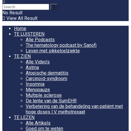
No Result
View All Result
Home
TE LUISTEREN
Alle Podcasts
The hematology podcast by Sanofi
Leven met sikkelcelziekte
TE ZIEN
Alle Video’s
Astma
Atopische dermatitis
Carcinoïd-syndroom
Insomnia
Menopauze
Multiple sclerose
De lente van de SumEHR
Verbetering van de behandeling van patiënt met
hoge doses I.V. methotrexaat
TE LEZEN
Alle Artikels
Goed om te weten