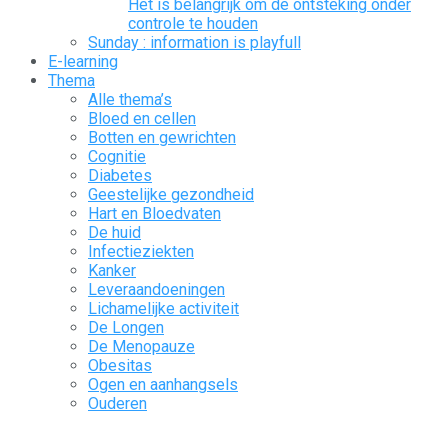
Het is belangrijk om de ontsteking onder
controle te houden
Sunday : information is playfull
E-learning
Thema
Alle thema’s
Bloed en cellen
Botten en gewrichten
Cognitie
Diabetes
Geestelijke gezondheid
Hart en Bloedvaten
De huid
Infectieziekten
Kanker
Leveraandoeningen
Lichamelijke activiteit
De Longen
De Menopauze
Obesitas
Ogen en aanhangsels
Ouderen
De pijn
Pediatrie