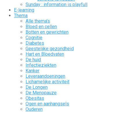
Sunday : information is playfull
E-learning
Thema
Alle thema’s
Bloed en cellen
Botten en gewrichten
Cognitie
Diabetes
Geestelijke gezondheid
Hart en Bloedvaten
De huid
Infectieziekten
Kanker
Leveraandoeningen
Lichamelijke activiteit
De Longen
De Menopauze
Obesitas
Ogen en aanhangsels
Ouderen
De pijn
Pediatrie
Precaire situaties