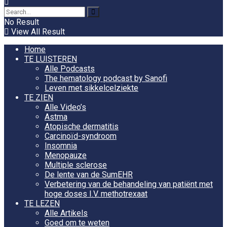
No Result
View All Result
Home
TE LUISTEREN
Alle Podcasts
The hematology podcast by Sanofi
Leven met sikkelcelziekte
TE ZIEN
Alle Video’s
Astma
Atopische dermatitis
Carcinoïd-syndroom
Insomnia
Menopauze
Multiple sclerose
De lente van de SumEHR
Verbetering van de behandeling van patiënt met
hoge doses I.V. methotrexaat
TE LEZEN
Alle Artikels
Goed om te weten