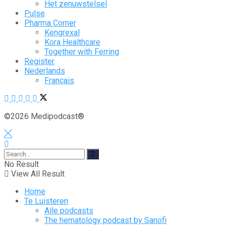
Het zenuwstelsel
Pulse
Pharma Corner
Kengrexal
Kora Healthcare
Together with Ferring
Register
Nederlands
Français
©2026 Medipodcast®
No Result
View All Result
Home
Te Luisteren
Alle podcasts
The hematology podcast by Sanofi