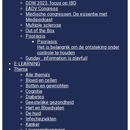
DDW 2023, focus op IBD
EADV Congress
Medische congressen: De essentie met
Medipodcast
Multiple sclerose
Out of the Box
Psoriasis
Psoriasis:
Het is belangrijk om de ontsteking onder
controle te houden
Sunday : information is playfull
E-LEARNING
Thema
Alle thema’s
Bloed en cellen
Botten en gewrichten
Cognitie
Diabetes
Geestelijke gezondheid
Hart en Bloedvaten
De huid
Infectieziekten
Kanker
Leveraandoeningen