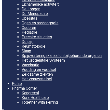
Lichamelijke activiteit
De Longen
De Menopauze
Obesitas
Ogen en aanhangsels
Ouderen
Pediatrie
Precaire situaties
De pijn
Reumatologie
Slaap
Spijsverteringskanaal en bijbehorende organen
Het Urogenitale Systeem
Vaccinatie
Voeding en voedsel
Zeldzame ziekten
Het zenuwstelsel
Pulse
Pharma Corner
Kengrexal
Kora Healthcare
Together with Ferring