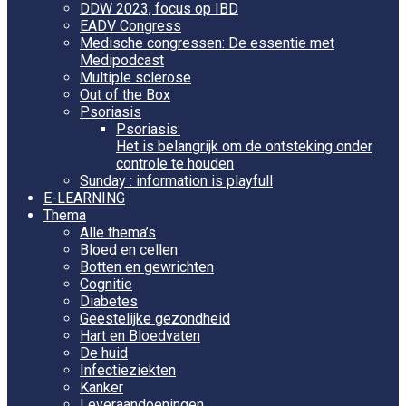
DDW 2023, focus op IBD
EADV Congress
Medische congressen: De essentie met
Medipodcast
Multiple sclerose
Out of the Box
Psoriasis
Psoriasis:
Het is belangrijk om de ontsteking onder
controle te houden
Sunday : information is playfull
E-LEARNING
Thema
Alle thema’s
Bloed en cellen
Botten en gewrichten
Cognitie
Diabetes
Geestelijke gezondheid
Hart en Bloedvaten
De huid
Infectieziekten
Kanker
Leveraandoeningen