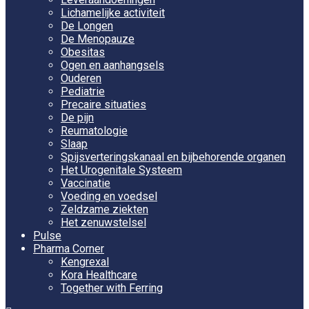
Lichamelijke activiteit
De Longen
De Menopauze
Obesitas
Ogen en aanhangsels
Ouderen
Pediatrie
Precaire situaties
De pijn
Reumatologie
Slaap
Spijsverteringskanaal en bijbehorende organen
Het Urogenitale Systeem
Vaccinatie
Voeding en voedsel
Zeldzame ziekten
Het zenuwstelsel
Pulse
Pharma Corner
Kengrexal
Kora Healthcare
Together with Ferring