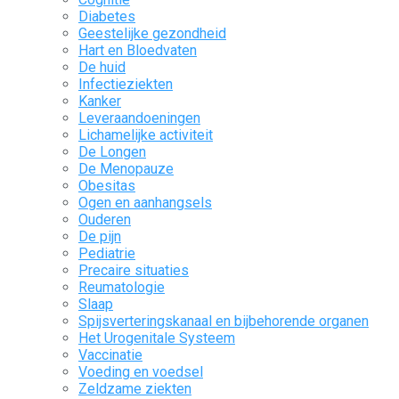
Diabetes
Geestelijke gezondheid
Hart en Bloedvaten
De huid
Infectieziekten
Kanker
Leveraandoeningen
Lichamelijke activiteit
De Longen
De Menopauze
Obesitas
Ogen en aanhangsels
Ouderen
De pijn
Pediatrie
Precaire situaties
Reumatologie
Slaap
Spijsverteringskanaal en bijbehorende organen
Het Urogenitale Systeem
Vaccinatie
Voeding en voedsel
Zeldzame ziekten