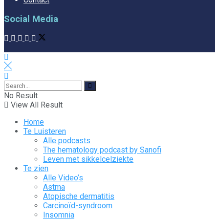
Social Media
No Result
View All Result
Home
Te Luisteren
Alle podcasts
The hematology podcast by Sanofi
Leven met sikkelcelziekte
Te zien
Alle Video’s
Astma
Atopische dermatitis
Carcinoïd-syndroom
Insomnia