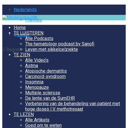
Nederlands
Français
Home
TE LUISTEREN
Login
Alle Podcasts
The hematology podcast by Sanofi
Leven met sikkelcelziekte
Register
TE ZIEN
Alle Video’s
Astma
Atopische dermatitis
Carcinoïd-syndroom
Insomnia
Menopauze
Multiple sclerose
De lente van de SumEHR
Verbetering van de behandeling van patiënt met
hoge doses I.V. methotrexaat
TE LEZEN
Alle Artikels
Goed om te weten