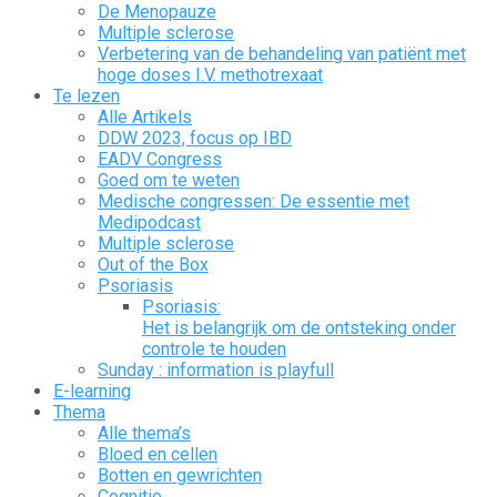
De Menopauze
Multiple sclerose
Verbetering van de behandeling van patiënt met
hoge doses I.V. methotrexaat
Te lezen
Alle Artikels
DDW 2023, focus op IBD
EADV Congress
Goed om te weten
Medische congressen: De essentie met
Medipodcast
Multiple sclerose
Out of the Box
Psoriasis
Psoriasis:
Het is belangrijk om de ontsteking onder
controle te houden
Sunday : information is playfull
E-learning
Thema
Alle thema’s
Bloed en cellen
Botten en gewrichten
Cognitie