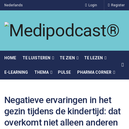
Nederlands
Login
Register
HOME
TE LUISTEREN
TE ZIEN
TE LEZEN
E-LEARNING
THEMA
PULSE
PHARMA CORNER
Negatieve ervaringen in het
gezin tijdens de kindertijd: dat
overkomt niet alleen anderen