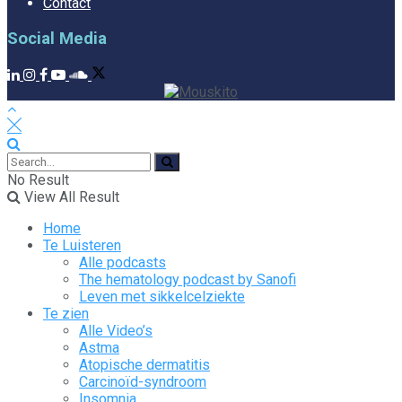
Contact
Social Media
No Result
View All Result
Home
Te Luisteren
Alle podcasts
The hematology podcast by Sanofi
Leven met sikkelcelziekte
Te zien
Alle Video’s
Astma
Atopische dermatitis
Carcinoïd-syndroom
Insomnia