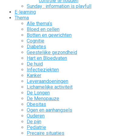
controle te houden
Sunday : information is playfull
E-learning
Thema
Alle thema’s
Bloed en cellen
Botten en gewrichten
Cognitie
Diabetes
Geestelijke gezondheid
Hart en Bloedvaten
De huid
Infectieziekten
Kanker
Leveraandoeningen
Lichamelijke activiteit
De Longen
De Menopauze
Obesitas
Ogen en aanhangsels
Ouderen
De pijn
Pediatrie
Precaire situaties