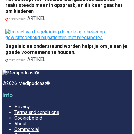
raakt steeds meer in opspraak, en dit keer gaat het
om kinderen
ARTIKEL
13/05/2026
Begeleid en ondersteund worden helpt je om je aan je
goede voornemens te houden.
ARTIKEL
28/12/2023
©2026 Medipodcast®
Info
Privacy
Terms and conditions
Cookiebeleid
About
Commercial