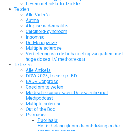
Leven met sikkelcelziekte
Te zien
Alle Video’s
Astma
Atopische dermatitis
Carcinoïd-syndroom
Insomnia
De Menopauze
Multiple sclerose
Verbetering van de behandeling van patiënt met
hoge doses I.V. methotrexaat
Te lezen
Alle Artikels
DDW 2023, focus op IBD
EADV Congress
Goed om te weten
Medische congressen: De essentie met
Medipodcast
Multiple sclerose
Out of the Box
Psoriasis
Psoriasis:
Het is belangrijk om de ontsteking onder