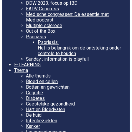
DDW 2023, focus op IBD
EADV Congress
Medische congressen: De essentie met
Medipodcast
Multiple sclerose
Out of the Box
Psoriasis
Psoriasis:
Het is belangrijk om de ontsteking onder
controle te houden
Sunday : information is playfull
E-LEARNING
Thema
Alle thema’s
Bloed en cellen
Botten en gewrichten
Cognitie
Diabetes
Geestelijke gezondheid
Hart en Bloedvaten
De huid
Infectieziekten
Kanker
Leveraandoeningen