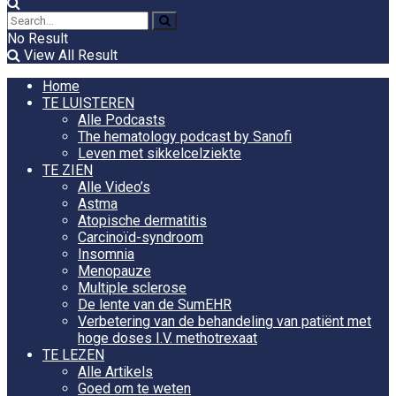
No Result
View All Result
Home
TE LUISTEREN
Alle Podcasts
The hematology podcast by Sanofi
Leven met sikkelcelziekte
TE ZIEN
Alle Video’s
Astma
Atopische dermatitis
Carcinoïd-syndroom
Insomnia
Menopauze
Multiple sclerose
De lente van de SumEHR
Verbetering van de behandeling van patiënt met
hoge doses I.V. methotrexaat
TE LEZEN
Alle Artikels
Goed om te weten