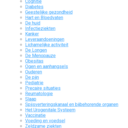
Cognitie
Diabetes
Geestelijke gezondheid
Hart en Bloedvaten
De huid
Infectieziekten
Kanker
Leveraandoeningen
Lichamelijke activiteit
De Longen
De Menopauze
Obesitas
Ogen en aanhangsels
Ouderen
De pijn
Pediatrie
Precaire situaties
Reumatologie
Slaap
Spijsverteringskanaal en bijbehorende organen
Het Urogenitale Systeem
Vaccinatie
Voeding en voedsel
Zeldzame ziekten