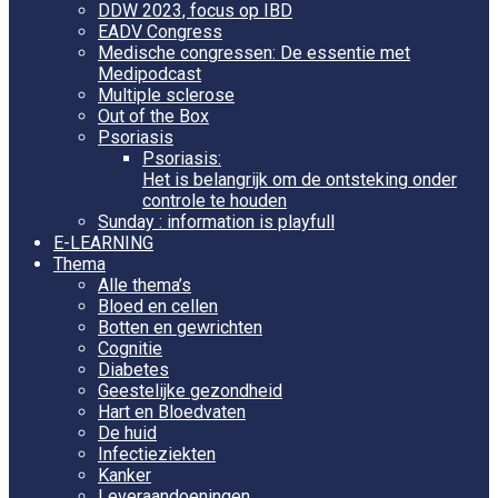
DDW 2023, focus op IBD
EADV Congress
Medische congressen: De essentie met
Medipodcast
Multiple sclerose
Out of the Box
Psoriasis
Psoriasis:
Het is belangrijk om de ontsteking onder
controle te houden
Sunday : information is playfull
E-LEARNING
Thema
Alle thema’s
Bloed en cellen
Botten en gewrichten
Cognitie
Diabetes
Geestelijke gezondheid
Hart en Bloedvaten
De huid
Infectieziekten
Kanker
Leveraandoeningen