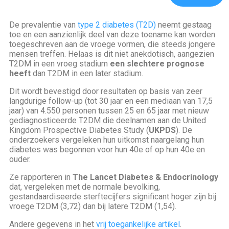
De prevalentie van
type 2 diabetes (T2D)
neemt gestaag
toe en een aanzienlijk deel van deze toename kan worden
toegeschreven aan de vroege vormen, die steeds jongere
mensen treffen. Helaas is dit niet anekdotisch, aangezien
T2DM in een vroeg stadium
een slechtere prognose
heeft
dan T2DM in een later stadium.
Dit wordt bevestigd door resultaten op basis van zeer
langdurige follow-up (tot 30 jaar en een mediaan van 17,5
jaar) van 4.550 personen tussen 25 en 65 jaar met nieuw
gediagnosticeerde T2DM die deelnamen aan de United
Kingdom Prospective Diabetes Study (
UKPDS
). De
onderzoekers vergeleken hun uitkomst naargelang hun
diabetes was begonnen voor hun 40e of op hun 40e en
ouder.
Ze rapporteren in
The Lancet Diabetes & Endocrinology
dat, vergeleken met de normale bevolking,
gestandaardiseerde sterftecijfers significant hoger zijn bij
vroege T2DM (3,72) dan bij latere T2DM (1,54).
Andere gegevens in het
vrij toegankelijke artikel
.