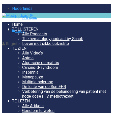
Nederlands
Français
Home
TE LUISTEREN
Login
Alle Podcasts
The hematology podcast by Sanofi
Leven met sikkelcelziekte
Register
TE ZIEN
Alle Video’s
Astma
Atopische dermatitis
Carcinoïd-syndroom
Insomnia
Menopauze
Multiple sclerose
De lente van de SumEHR
Verbetering van de behandeling van patiënt met
hoge doses I.V. methotrexaat
TE LEZEN
Alle Artikels
Goed om te weten