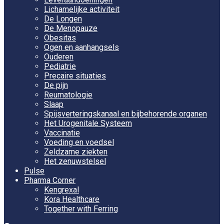
Lichamelijke activiteit
De Longen
De Menopauze
Obesitas
Ogen en aanhangsels
Ouderen
Pediatrie
Precaire situaties
De pijn
Reumatologie
Slaap
Spijsverteringskanaal en bijbehorende organen
Het Urogenitale Systeem
Vaccinatie
Voeding en voedsel
Zeldzame ziekten
Het zenuwstelsel
Pulse
Pharma Corner
Kengrexal
Kora Healthcare
Together with Ferring