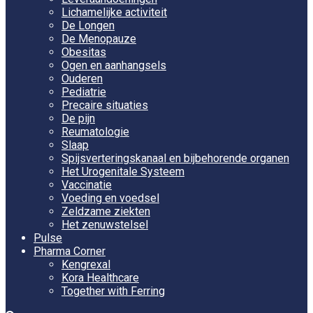
Lichamelijke activiteit
De Longen
De Menopauze
Obesitas
Ogen en aanhangsels
Ouderen
Pediatrie
Precaire situaties
De pijn
Reumatologie
Slaap
Spijsverteringskanaal en bijbehorende organen
Het Urogenitale Systeem
Vaccinatie
Voeding en voedsel
Zeldzame ziekten
Het zenuwstelsel
Pulse
Pharma Corner
Kengrexal
Kora Healthcare
Together with Ferring