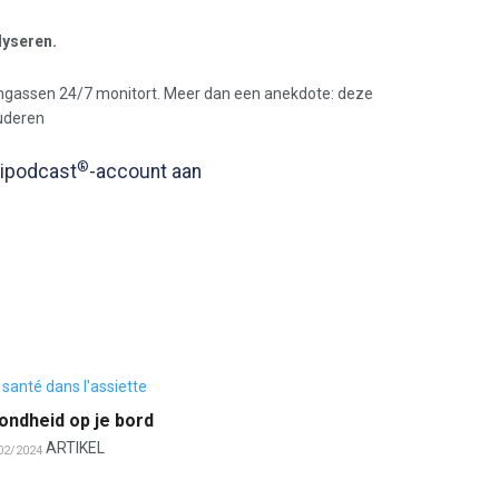
lyseren.
gassen 24/7 monitort. Meer dan een anekdote: deze
tuderen
®
edipodcast
-account aan
ondheid op je bord
ARTIKEL
02/2024