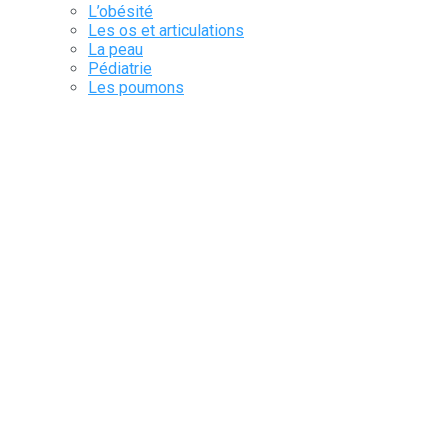
L’obésité
Les os et articulations
La peau
Pédiatrie
Les poumons
Précarités
Rhumatologie
Le sang et les cellules
La santé mentale
Le Sommeil
Le système génito-urinaire
Le système nerveux
Tube digestif & annexes
La Vaccination
Les Yeux et annexes
Pulse
Pharma Corner
Kengrexal
Kora Healthcare
Together with Ferring
Register
Français
Nederlands