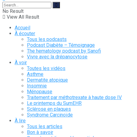
No Result
View All Result
Accueil
À écouter
Tous les podcasts
Podcast Diabète – Témoignage
The hematology podcast by Sanofi
Vivre avec la drépanocytose
À voir
Toutes les vidéos
Asthme
Dermatite atopique
Insomnie
Ménopause
Traitement par méthotrexate à haute dose IV
Le printemps du SumEHR
Sclérose en plaques
Syndrome Carcinoïde
À lire
Tous les articles
Bon à savoir