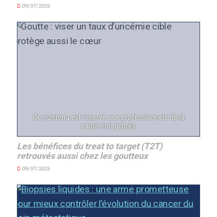
09/07/2025
Ce contenu est réservé aux professionnels de la
santé enregistrés
Les bénéfices du treat to target (T2T)
retrouvés aussi chez les goutteux
09/07/2025