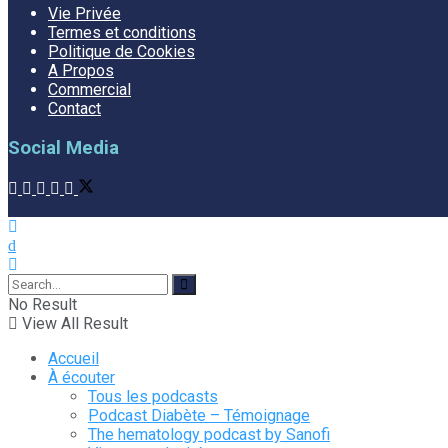
Vie Privée
Termes et conditions
Politique de Cookies
A Propos
Commercial
Contact
Social Media
No Result
View All Result
Accueil
À écouter
Tous les podcasts
Podcast Diabète – Témoignage
The hematology podcast by Sanofi