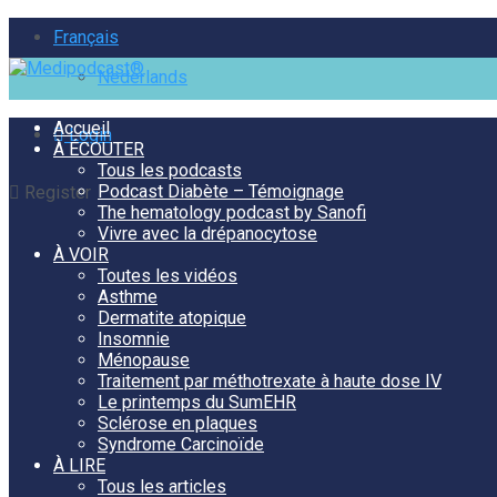
Français
Nederlands
Accueil
Login
À ÉCOUTER
Tous les podcasts
Podcast Diabète – Témoignage
Register
The hematology podcast by Sanofi
Vivre avec la drépanocytose
À VOIR
Toutes les vidéos
Asthme
Dermatite atopique
Insomnie
Ménopause
Traitement par méthotrexate à haute dose IV
Le printemps du SumEHR
Sclérose en plaques
Syndrome Carcinoïde
À LIRE
Tous les articles