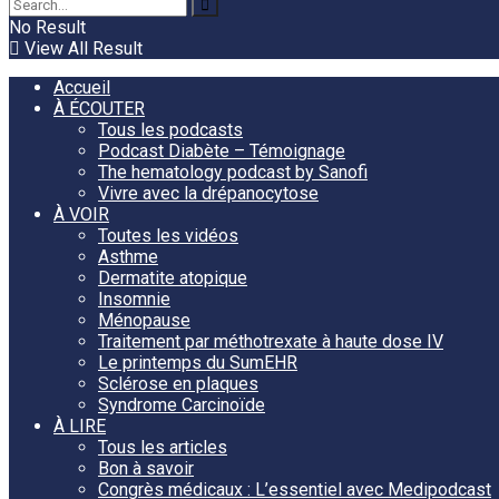
No Result
View All Result
Accueil
À ÉCOUTER
Tous les podcasts
Podcast Diabète – Témoignage
The hematology podcast by Sanofi
Vivre avec la drépanocytose
À VOIR
Toutes les vidéos
Asthme
Dermatite atopique
Insomnie
Ménopause
Traitement par méthotrexate à haute dose IV
Le printemps du SumEHR
Sclérose en plaques
Syndrome Carcinoïde
À LIRE
Tous les articles
Bon à savoir
Congrès médicaux : L’essentiel avec Medipodcast