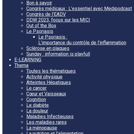
Bon à savoir
Congrès médicaux : L’essentiel avec Medipodcast
Congrès de l’EADV
DDW 2023, focus sur les MICI
Out of the Box
Le Psoriasis
Le Psoriasis :
L’importance du contrôle de l’inflammation
Sclérose en plaques
Sunday : information is playfull
E-LEARNING
Thema
Toutes les thématiques
Activité physique
Atteintes Hépatiques
Le cancer
Cœur et Vaisseaux
Cognition
Le diabète
La douleur
Maladies Infectieuses
Les maladies rares
La ménopause
La nutrition et l’alimentation