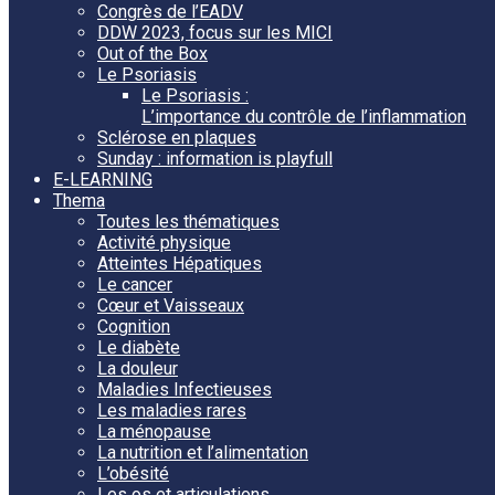
Congrès de l’EADV
DDW 2023, focus sur les MICI
Out of the Box
Le Psoriasis
Le Psoriasis :
L’importance du contrôle de l’inflammation
Sclérose en plaques
Sunday : information is playfull
E-LEARNING
Thema
Toutes les thématiques
Activité physique
Atteintes Hépatiques
Le cancer
Cœur et Vaisseaux
Cognition
Le diabète
La douleur
Maladies Infectieuses
Les maladies rares
La ménopause
La nutrition et l’alimentation
L’obésité
Les os et articulations