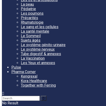
La peau
Pédiatrie
Les poumons
Précarités
Rhumatologie
Le sang et les cellules
La santé mentale
Le Sommeil
Sujets âgés
Le système génito-urinaire
Le système nerveux
Tube digestif & annexes
La Vaccination
Les Yeux et annexes
Pulse
Pharma Corner
Kengrexal
Kora Healthcare
Together with Ferring
No Result