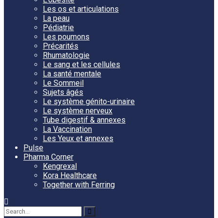
Les os et articulations
La peau
Pédiatrie
Les poumons
Précarités
Rhumatologie
Le sang et les cellules
La santé mentale
Le Sommeil
Sujets âgés
Le système génito-urinaire
Le système nerveux
Tube digestif & annexes
La Vaccination
Les Yeux et annexes
Pulse
Pharma Corner
Kengrexal
Kora Healthcare
Together with Ferring