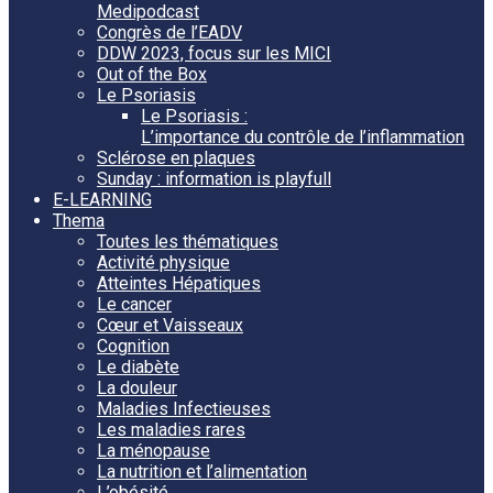
Medipodcast
Congrès de l’EADV
DDW 2023, focus sur les MICI
Out of the Box
Le Psoriasis
Le Psoriasis :
L’importance du contrôle de l’inflammation
Sclérose en plaques
Sunday : information is playfull
E-LEARNING
Thema
Toutes les thématiques
Activité physique
Atteintes Hépatiques
Le cancer
Cœur et Vaisseaux
Cognition
Le diabète
La douleur
Maladies Infectieuses
Les maladies rares
La ménopause
La nutrition et l’alimentation
L’obésité