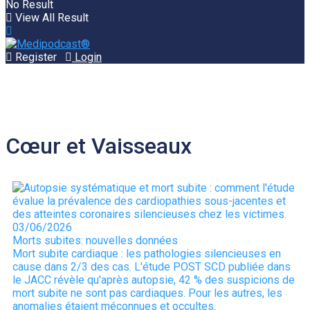
No Result
View All Result
Register
Login
Cœur et Vaisseaux
03/06/2026
Morts subites: nouvelles données
Mort subite cardiaque : les pathologies silencieuses en
cause dans 2/3 des cas. L'étude POST SCD publiée dans
le JACC révèle qu'après autopsie, 42 % des suspicions de
mort subite ne sont pas cardiaques. Pour les autres, les
anomalies étaient méconnues et occultes.