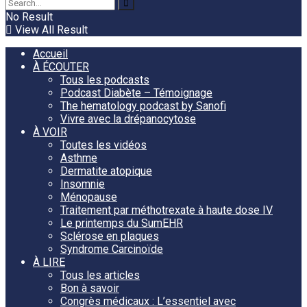
No Result
View All Result
Accueil
À ÉCOUTER
Tous les podcasts
Podcast Diabète – Témoignage
The hematology podcast by Sanofi
Vivre avec la drépanocytose
À VOIR
Toutes les vidéos
Asthme
Dermatite atopique
Insomnie
Ménopause
Traitement par méthotrexate à haute dose IV
Le printemps du SumEHR
Sclérose en plaques
Syndrome Carcinoïde
À LIRE
Tous les articles
Bon à savoir
Congrès médicaux : L’essentiel avec