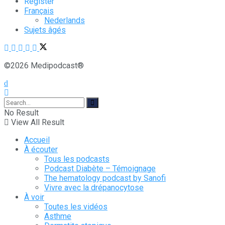
Register
Français
Nederlands
Sujets âgés
©2026 Medipodcast®
No Result
View All Result
Accueil
À écouter
Tous les podcasts
Podcast Diabète – Témoignage
The hematology podcast by Sanofi
Vivre avec la drépanocytose
À voir
Toutes les vidéos
Asthme