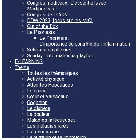
Congrès médicaux : L’essentiel avec
Medipodcast
Congrès de l’EADV
DDW 2023, focus sur les MICI
Out of the Box
Le Psoriasis
Le Psoriasis :
L’importance du contrôle de l’inflammation
Sclérose en plaques
Sunday : information is playfull
E-LEARNING
Thema
Toutes les thématiques
Activité physique
Atteintes Hépatiques
Le cancer
Cœur et Vaisseaux
Cognition
Le diabète
La douleur
Maladies Infectieuses
Les maladies rares
La ménopause
La nutrition et l’alimentation