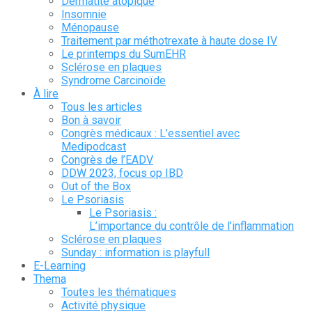
Dermatite atopique
Insomnie
Ménopause
Traitement par méthotrexate à haute dose IV
Le printemps du SumEHR
Sclérose en plaques
Syndrome Carcinoïde
À lire
Tous les articles
Bon à savoir
Congrès médicaux : L’essentiel avec
Medipodcast
Congrès de l’EADV
DDW 2023, focus op IBD
Out of the Box
Le Psoriasis
Le Psoriasis :
L’importance du contrôle de l’inflammation
Sclérose en plaques
Sunday : information is playfull
E-Learning
Thema
Toutes les thématiques
Activité physique