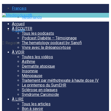
Français
Nederlands
Accueil
À ÉCOUTER
Login
Tous les podcasts
Podcast Diabète – Témoignage
The hematology podcast by Sanofi
Register
Vivre avec la drépanocytose
À VOIR
Toutes les vidéos
Asthme
Dermatite atopique
Insomnie
Ménopause
Traitement par méthotrexate à haute dose IV
Le printemps du SumEHR
Sclérose en plaques
Syndrome Carcinoïde
À LIRE
Tous les articles
Bon à savoir