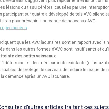
ns cérébrales s’aggravent plus rapidement et ils ont un 
tes lésions du tissu cérébral causées par une interruptio
articipant sur quatre a développé de tels AVC silencieux 
ettaires pour prévenir la survenue de nouveaux AVC.
en open access
.
ndiquent que les AVC lacunaires sont en rapport avec la 
s dans les autres formes d’AVC sont insuffisants et qu’i
tteinte des petits vaisseaux
.
nt à déterminer si des médicaments existants (cilostazo
 capables de protéger le cerveau, de réduire le risque de 
et la démence après un AVC lacunaire.
Consultez d'autres articles traitant ces sujets 