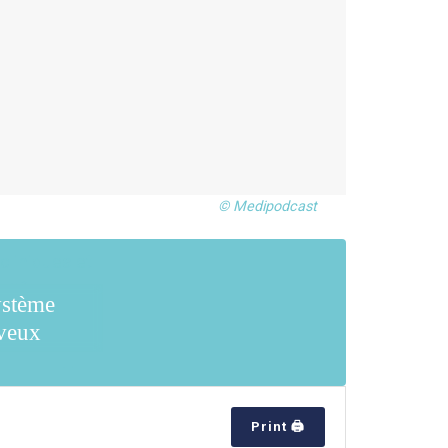
© Medipodcast
ystème
veux
Print 🖨