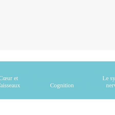
Cœur et
Le s
aisseaux
Cognition
ner