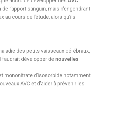
risque accru de développer des
AVC
n de l’apport sanguin, mais n’engendrant
au cours de l’étude, alors qu’ils
maladie des petits vaisseaux cérébraux,
l faudrait développer de
nouvelles
l et mononitrate d’isosorbide notamment
nouveaux AVC et d’aider à prévenir les
: