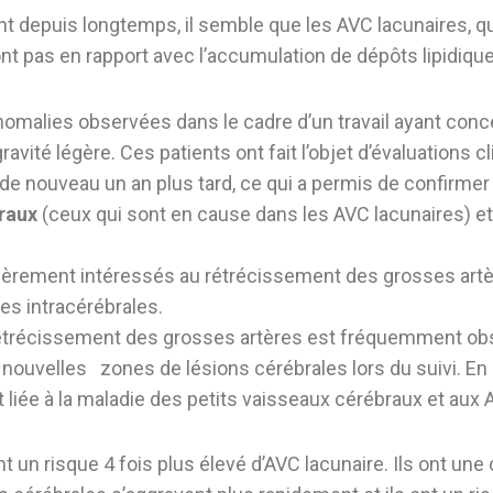
t depuis longtemps, il semble que les AVC lacunaires, q
 pas en rapport avec l’accumulation de dépôts lipidiques 
nomalies observées dans le cadre d’un travail ayant con
ravité légère. Ces patients ont fait l’objet d’évaluations c
e nouveau un an plus tard, ce qui a permis de confirmer l
braux
(ceux qui sont en cause dans les AVC lacunaires) et
lièrement intéressés au rétrécissement des grosses artèr
res intracérébrales.
étrécissement des grosses artères est fréquemment obs
 de nouvelles zones de lésions cérébrales lors du suivi. En
 liée à la maladie des petits vaisseaux cérébraux et aux 
nt un risque 4 fois plus élevé d’AVC lacunaire. Ils ont u