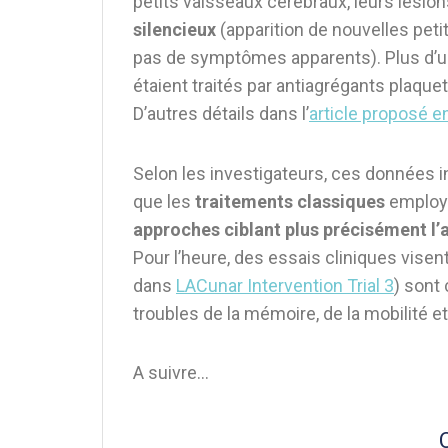
petits vaisseaux cérébraux, leurs lésio
silencieux
(apparition de nouvelles peti
pas de symptômes apparents). Plus d’un p
étaient traités par antiagrégants plaqu
D’autres détails dans l’
article proposé 
Selon les investigateurs, ces données i
que les
traitements classiques
employé
approches ciblant plus précisément l’a
Pour l’heure, des essais cliniques vise
dans
LACunar Intervention Trial 3
) sont
troubles de la mémoire, de la mobilité 
A suivre…