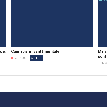
que,
Cannabis et santé mentale
Malad
conf
03/07/2024
ARTICLE
21/0