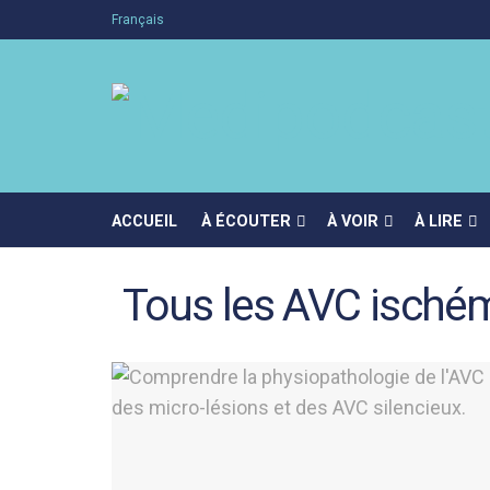
Français
ACCUEIL
À ÉCOUTER
À VOIR
À LIRE
Tous les AVC ischém