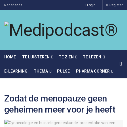
Nederlands
Login
Register
HOME
TE LUISTEREN
TE ZIEN
TE LEZEN
E-LEARNING
THEMA
PULSE
PHARMA CORNER
Zodat de menopauze geen
geheimen meer voor je heeft