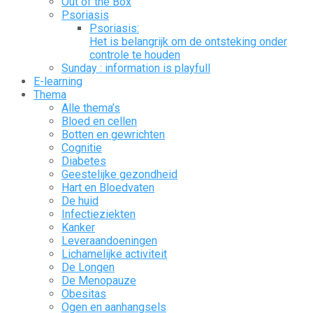
Out of the Box
Psoriasis
Psoriasis:
Het is belangrijk om de ontsteking onder
controle te houden
Sunday : information is playfull
E-learning
Thema
Alle thema’s
Bloed en cellen
Botten en gewrichten
Cognitie
Diabetes
Geestelijke gezondheid
Hart en Bloedvaten
De huid
Infectieziekten
Kanker
Leveraandoeningen
Lichamelijke activiteit
De Longen
De Menopauze
Obesitas
Ogen en aanhangsels