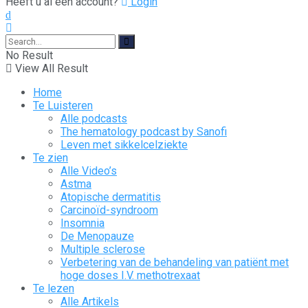
Heeft u al een account?
Login
No Result
View All Result
Home
Te Luisteren
Alle podcasts
The hematology podcast by Sanofi
Leven met sikkelcelziekte
Te zien
Alle Video’s
Astma
Atopische dermatitis
Carcinoïd-syndroom
Insomnia
De Menopauze
Multiple sclerose
Verbetering van de behandeling van patiënt met
hoge doses I.V. methotrexaat
Te lezen
Alle Artikels