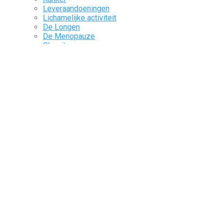
Leveraandoeningen
Lichamelijke activiteit
De Longen
De Menopauze
Obesitas
Ogen en aanhangsels
Ouderen
De pijn
Pediatrie
Precaire situaties
Reumatologie
Slaap
Spijsverteringskanaal en bijbehorende organen
Het Urogenitale Systeem
Vaccinatie
Voeding en voedsel
Zeldzame ziekten
Het zenuwstelsel
Pulse
Pharma Corner
Kengrexal
Kora Healthcare
Together with Ferring