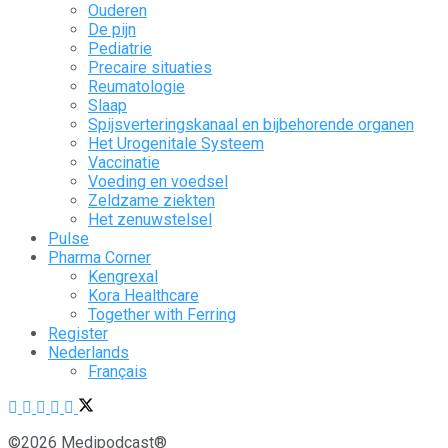
Ouderen
De pijn
Pediatrie
Precaire situaties
Reumatologie
Slaap
Spijsverteringskanaal en bijbehorende organen
Het Urogenitale Systeem
Vaccinatie
Voeding en voedsel
Zeldzame ziekten
Het zenuwstelsel
Pulse
Pharma Corner
Kengrexal
Kora Healthcare
Together with Ferring
Register
Nederlands
Français
©2026 Medipodcast®