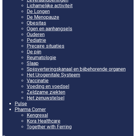
Lichamelijke activiteit
De Longen
De Menopauze
Obesitas
Ogen en aanhangsels
Ouderen
Pediatrie
Precaire situaties
De pijn
Reumatologie
Slaap
Spijsverteringskanaal en bijbehorende organen
Het Urogenitale Systeem
Vaccinatie
Voeding en voedsel
Zeldzame ziekten
Het zenuwstelsel
Pulse
Pharma Corner
Kengrexal
Kora Healthcare
Together with Ferring