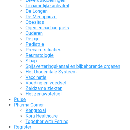
Leveraandoeningen
Lichamelijke activiteit
De Longen
De Menopauze
Obesitas
Ogen en aanhangsels
Ouderen
De pijn
Pediatrie
Precaire situaties
Reumatologie
Slaap
Spijsverteringskanaal en bijbehorende organen
Het Urogenitale Systeem
Vaccinatie
Voeding en voedsel
Zeldzame ziekten
Het zenuwstelsel
Pulse
Pharma Corner
Kengrexal
Kora Healthcare
Together with Ferring
Register