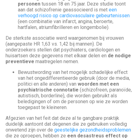
personen
tussen 18 en 75 jaar. Deze studie toont
aan dat schizofrenie geassocieerd is met
een
verhoogd risico op cardiovasculaire gebeurtenissen
(een combinatie van infarct, angina, beroerte,
hartfalen, atriumfibrilleren en longembolie).
De sterkste associatie werd waargenomen bij vrouwen
(aangepaste HR 1,63 vs. 1,42 bij mannen). De
onderzoekers stellen dat psychiaters, cardiologen en
huisartsen deze gegevens met elkaar delen en
de nodige
preventieve
maatregelen nemen.
Bewustwording van het mogelijk schadelijke effect
van het ongedifferentieerde gebruik (door de media,
politici en alle anderen) van
woorden met een
psychiatrische connotatie
(schizofreen, paranoïde,
autistisch, borderline), die worden gebruikt als
beledigingen of om de personen op wie ze worden
toegepast te kleineren.
Afgezien van het feit dat deze al te gangbare praktijk
duidelijk aantoont dat degenen die ze gebruiken volledig
onwetend zijn over de
geestelijke gezondheidsproblemen
die ze oproepen, hebben ze
een desastreus effect op