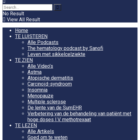
No Result
View All Result
Home
TE LUISTEREN
Alle Podcasts
The hematology podcast by Sanofi
Leven met sikkelcelziekte
TE ZIEN
Alle Video’s
Astma
Atopische dermatitis
Carcinoïd-syndroom
Insomnia
Menopauze
Multiple sclerose
De lente van de SumEHR
Verbetering van de behandeling van patiënt met
hoge doses I.V. methotrexaat
TE LEZEN
Alle Artikels
Goed om te weten