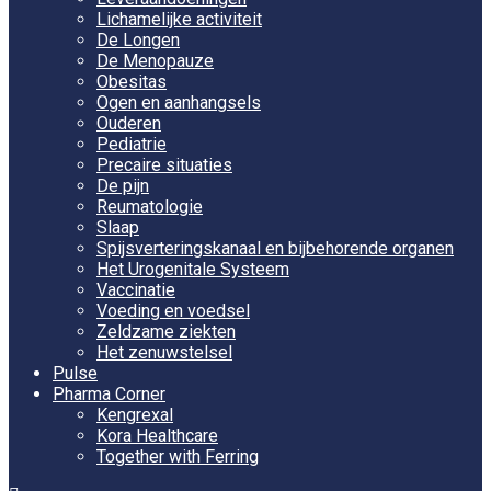
Lichamelijke activiteit
De Longen
De Menopauze
Obesitas
Ogen en aanhangsels
Ouderen
Pediatrie
Precaire situaties
De pijn
Reumatologie
Slaap
Spijsverteringskanaal en bijbehorende organen
Het Urogenitale Systeem
Vaccinatie
Voeding en voedsel
Zeldzame ziekten
Het zenuwstelsel
Pulse
Pharma Corner
Kengrexal
Kora Healthcare
Together with Ferring