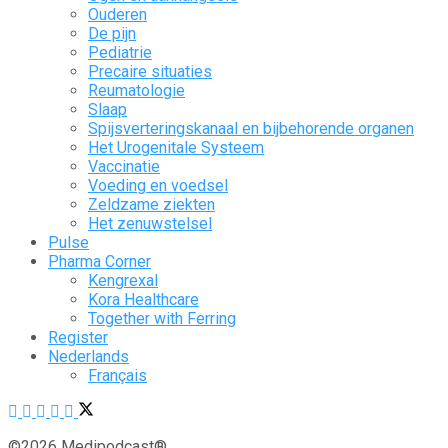
Ouderen
De pijn
Pediatrie
Precaire situaties
Reumatologie
Slaap
Spijsverteringskanaal en bijbehorende organen
Het Urogenitale Systeem
Vaccinatie
Voeding en voedsel
Zeldzame ziekten
Het zenuwstelsel
Pulse
Pharma Corner
Kengrexal
Kora Healthcare
Together with Ferring
Register
Nederlands
Français
©2026 Medipodcast®