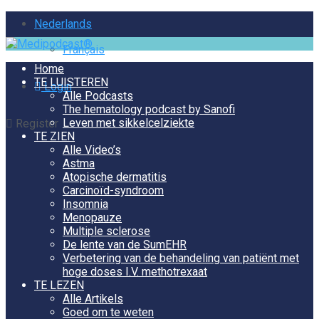
Nederlands
Français
Home
TE LUISTEREN
Login
Alle Podcasts
The hematology podcast by Sanofi
Leven met sikkelcelziekte
Register
TE ZIEN
Alle Video’s
Astma
Atopische dermatitis
Carcinoïd-syndroom
Insomnia
Menopauze
Multiple sclerose
De lente van de SumEHR
Verbetering van de behandeling van patiënt met
hoge doses I.V. methotrexaat
TE LEZEN
Alle Artikels
Goed om te weten