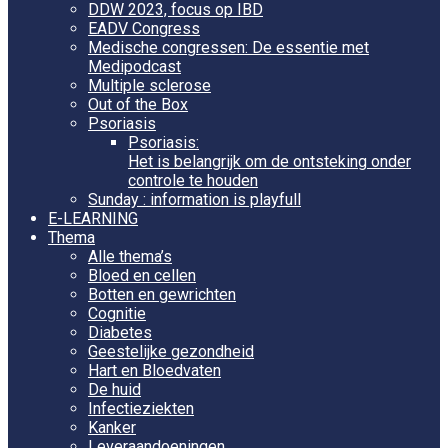
DDW 2023, focus op IBD
EADV Congress
Medische congressen: De essentie met
Medipodcast
Multiple sclerose
Out of the Box
Psoriasis
Psoriasis:
Het is belangrijk om de ontsteking onder
controle te houden
Sunday : information is playfull
E-LEARNING
Thema
Alle thema’s
Bloed en cellen
Botten en gewrichten
Cognitie
Diabetes
Geestelijke gezondheid
Hart en Bloedvaten
De huid
Infectieziekten
Kanker
Leveraandoeningen