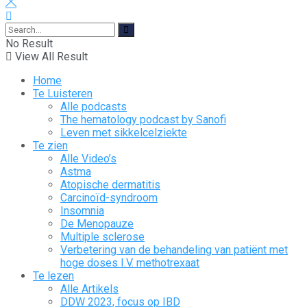
No Result
View All Result
Home
Te Luisteren
Alle podcasts
The hematology podcast by Sanofi
Leven met sikkelcelziekte
Te zien
Alle Video’s
Astma
Atopische dermatitis
Carcinoïd-syndroom
Insomnia
De Menopauze
Multiple sclerose
Verbetering van de behandeling van patiënt met
hoge doses I.V. methotrexaat
Te lezen
Alle Artikels
DDW 2023, focus op IBD