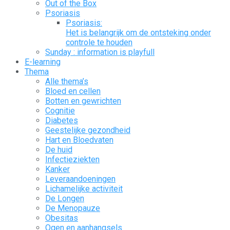
Out of the Box
Psoriasis
Psoriasis:
Het is belangrijk om de ontsteking onder
controle te houden
Sunday : information is playfull
E-learning
Thema
Alle thema’s
Bloed en cellen
Botten en gewrichten
Cognitie
Diabetes
Geestelijke gezondheid
Hart en Bloedvaten
De huid
Infectieziekten
Kanker
Leveraandoeningen
Lichamelijke activiteit
De Longen
De Menopauze
Obesitas
Ogen en aanhangsels