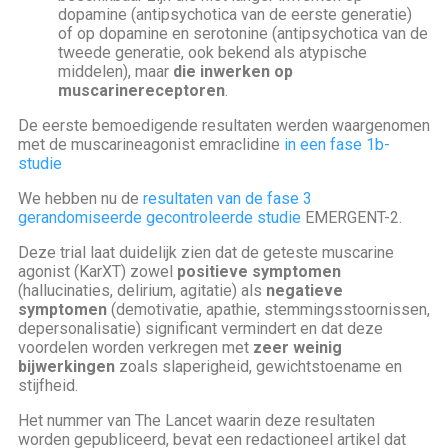
dopamine (antipsychotica van de eerste generatie)
of op dopamine en serotonine (antipsychotica van de
tweede generatie, ook bekend als atypische
middelen), maar
die inwerken op
muscarinereceptoren
.
De eerste bemoedigende resultaten werden waargenomen
met de muscarineagonist emraclidine
in een fase 1b-
studie
We hebben nu de
resultaten van de fase 3
gerandomiseerde gecontroleerde studie
EMERGENT-2.
Deze trial laat duidelijk zien dat de geteste muscarine
agonist (KarXT) zowel
positieve symptomen
(hallucinaties, delirium, agitatie) als
negatieve
symptomen
(demotivatie, apathie, stemmingsstoornissen,
depersonalisatie) significant vermindert en dat deze
voordelen worden verkregen met
zeer weinig
bijwerkingen
zoals slaperigheid, gewichtstoename en
stijfheid.
Het nummer van The Lancet waarin deze resultaten
worden gepubliceerd, bevat een redactioneel artikel dat