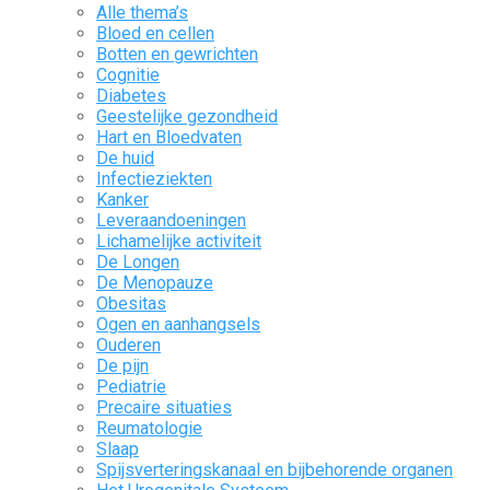
Alle thema’s
Bloed en cellen
Botten en gewrichten
Cognitie
Diabetes
Geestelijke gezondheid
Hart en Bloedvaten
De huid
Infectieziekten
Kanker
Leveraandoeningen
Lichamelijke activiteit
De Longen
De Menopauze
Obesitas
Ogen en aanhangsels
Ouderen
De pijn
Pediatrie
Precaire situaties
Reumatologie
Slaap
Spijsverteringskanaal en bijbehorende organen