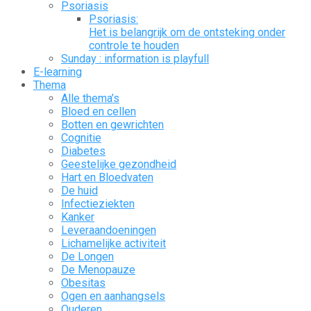
Psoriasis
Psoriasis:
Het is belangrijk om de ontsteking onder
controle te houden
Sunday : information is playfull
E-learning
Thema
Alle thema’s
Bloed en cellen
Botten en gewrichten
Cognitie
Diabetes
Geestelijke gezondheid
Hart en Bloedvaten
De huid
Infectieziekten
Kanker
Leveraandoeningen
Lichamelijke activiteit
De Longen
De Menopauze
Obesitas
Ogen en aanhangsels
Ouderen