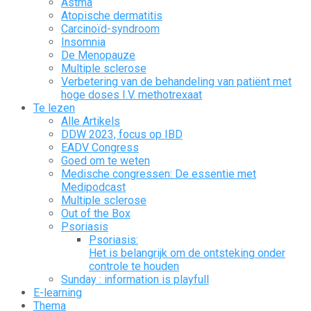
Astma
Atopische dermatitis
Carcinoïd-syndroom
Insomnia
De Menopauze
Multiple sclerose
Verbetering van de behandeling van patiënt met
hoge doses I.V. methotrexaat
Te lezen
Alle Artikels
DDW 2023, focus op IBD
EADV Congress
Goed om te weten
Medische congressen: De essentie met
Medipodcast
Multiple sclerose
Out of the Box
Psoriasis
Psoriasis:
Het is belangrijk om de ontsteking onder
controle te houden
Sunday : information is playfull
E-learning
Thema