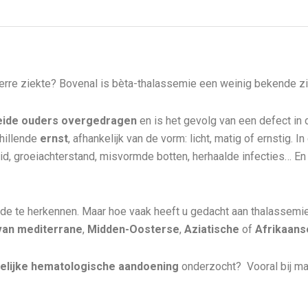
verre ziekte? Bovenal is bèta-thalassemie een weinig bekende zi
eide ouders overgedragen
en is het gevolg van een defect in
hillende
ernst
, afhankelijk van de vorm: licht, matig of ernstig.
heid, groeiachterstand, misvormde botten, herhaalde infecties… E
oede te herkennen. Maar hoe vaak heeft u gedacht aan thalassemi
 van mediterrane
,
Midden-Oosterse
,
Aziatische
of
Afrikaans
felijke hematologische aandoening
onderzocht? Vooral bij ma