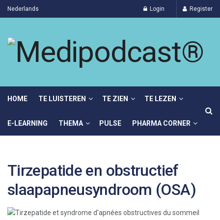
Nederlands
Login
Register
HOME
TE LUISTEREN
TE ZIEN
TE LEZEN
E-LEARNING
THEMA
PULSE
PHARMA CORNER
Tirzepatide en obstructief
slaapapneusyndroom (OSA)