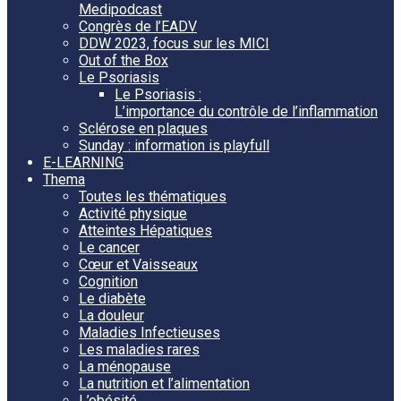
Medipodcast
Congrès de l’EADV
DDW 2023, focus sur les MICI
Out of the Box
Le Psoriasis
Le Psoriasis :
L’importance du contrôle de l’inflammation
Sclérose en plaques
Sunday : information is playfull
E-LEARNING
Thema
Toutes les thématiques
Activité physique
Atteintes Hépatiques
Le cancer
Cœur et Vaisseaux
Cognition
Le diabète
La douleur
Maladies Infectieuses
Les maladies rares
La ménopause
La nutrition et l’alimentation
L’obésité