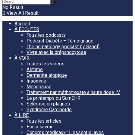
No Result
View All Result
Accueil
À ÉCOUTER
Tous les podcasts
Podcast Diabète – Témoignage
The hematology podcast by Sanofi
Vivre avec la drépanocytose
À VOIR
Toutes les vidéos
Asthme
Dermatite atopique
Insomnie
Ménopause
Traitement par méthotrexate à haute dose IV
Le printemps du SumEHR
Sclérose en plaques
Syndrome Carcinoïde
À LIRE
Tous les articles
Bon à savoir
Congrès médicaux : L’essentiel avec