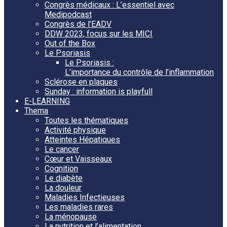
Congrès médicaux : L’essentiel avec
Medipodcast
Congrès de l’EADV
DDW 2023, focus sur les MICI
Out of the Box
Le Psoriasis
Le Psoriasis :
L’importance du contrôle de l’inflammation
Sclérose en plaques
Sunday : information is playfull
E-LEARNING
Thema
Toutes les thématiques
Activité physique
Atteintes Hépatiques
Le cancer
Cœur et Vaisseaux
Cognition
Le diabète
La douleur
Maladies Infectieuses
Les maladies rares
La ménopause
La nutrition et l’alimentation