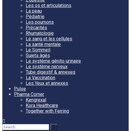
Les os et articulations
La peau
Pédiatrie
Les poumons
Précarités
Rhumatologie
Le sang et les cellules
La santé mentale
Le Sommeil
Sujets âgés
Le système génito-urinaire
Le système nerveux
Tube digestif & annexes
La Vaccination
Les Yeux et annexes
Pulse
Pharma Corner
Kengrexal
Kora Healthcare
Together with Ferring