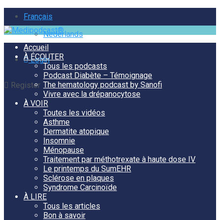
Français
Nederlands
Accueil
À ÉCOUTER
Login
Tous les podcasts
Podcast Diabète – Témoignage
The hematology podcast by Sanofi
Register
Vivre avec la drépanocytose
À VOIR
Toutes les vidéos
Asthme
Dermatite atopique
Insomnie
Ménopause
Traitement par méthotrexate à haute dose IV
Le printemps du SumEHR
Sclérose en plaques
Syndrome Carcinoïde
À LIRE
Tous les articles
Bon à savoir