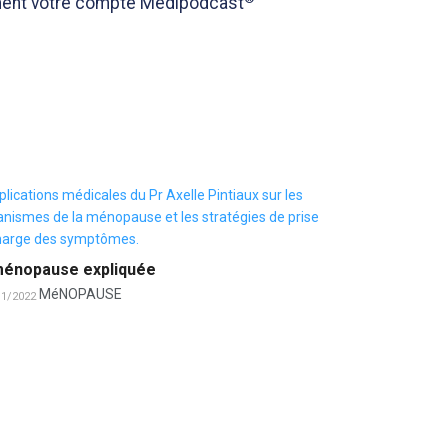
tement votre compte Medipodcast
ménopause expliquée
MéNOPAUSE
11/2022