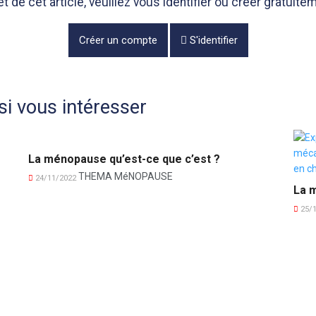
de cet article, veuillez vous identifier ou créer gratui
Créer un compte
S'identifier
i vous intéresser
La ménopause qu’est-ce que c’est ?
THEMA MéNOPAUSE
24/11/2022
La 
25/