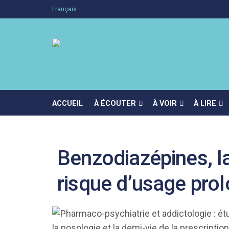
Français
ACCUEIL
À ÉCOUTER
À VOIR
À LIRE
Benzodiazépines, la 
risque d’usage pro