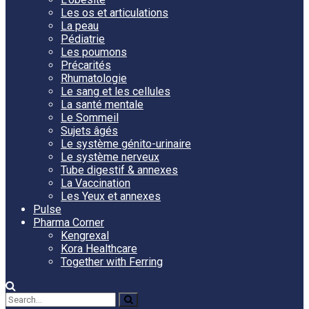
Les os et articulations
La peau
Pédiatrie
Les poumons
Précarités
Rhumatologie
Le sang et les cellules
La santé mentale
Le Sommeil
Sujets âgés
Le système génito-urinaire
Le système nerveux
Tube digestif & annexes
La Vaccination
Les Yeux et annexes
Pulse
Pharma Corner
Kengrexal
Kora Healthcare
Together with Ferring