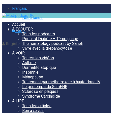
Français
Nederlands
Accueil
À ÉCOUTER
Login
Tous les podcasts
Podcast Diabète – Témoignage
The hematology podcast by Sanofi
Register
Vivre avec la drépanocytose
À VOIR
Toutes les vidéos
Asthme
Dermatite atopique
Insomnie
Ménopause
Traitement par méthotrexate à haute dose IV
Le printemps du SumEHR
Sclérose en plaques
Syndrome Carcinoïde
À LIRE
Tous les articles
Bon à savoir