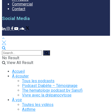
Commercial
Contact
Social Media
No Result
View All Result
Accueil
À écouter
Tous les podcasts
Podcast Diabète – Témoignage
The hematology podcast by Sanofi
Vivre avec la drépanocytose
À voir
Toutes les vidéos
Asthme