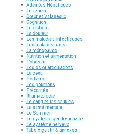
Atteintes Hépatiques
Le cancer
Cœur et Vaisseaux
Cognition
Le diabète
La douleur
Les maladies Infectieuses
Les maladies rares
La ménopause
Nutrition et alimentation
L’obésité
Les os et articulations
La peau
Pédiatrie
Les poumons
Précarités
Rhumatologie
Le sang et les cellules
La santé mentale
Le Sommeil
Le système génito-urinaire
Le système nerveux
Tube digestif & annexes