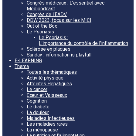
Congrès médicaux : L’essentiel avec
Medipodcast
Congrès de l’EADV
DDW 2023, focus sur les MICI
Out of the Box
Le Psoriasis
Le Psoriasis :
L’importance du contrôle de l’inflammation
Sclérose en plaques
Sunday : information is playfull
E-LEARNING
Thema
Toutes les thématiques
Activité physique
Atteintes Hépatiques
Le cancer
Cœur et Vaisseaux
Cognition
Le diabète
La douleur
Maladies Infectieuses
Les maladies rares
La ménopause
La nutrition et l’alimentation