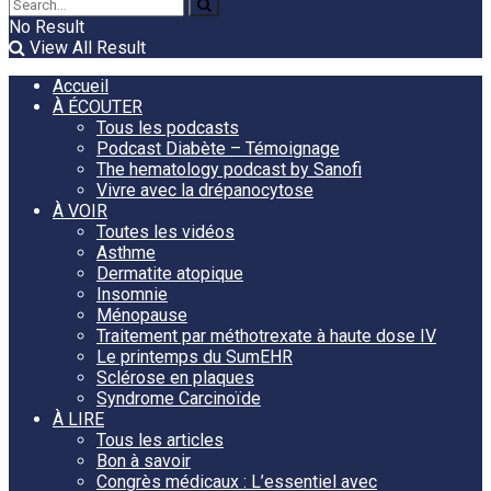
No Result
View All Result
Accueil
À ÉCOUTER
Tous les podcasts
Podcast Diabète – Témoignage
The hematology podcast by Sanofi
Vivre avec la drépanocytose
À VOIR
Toutes les vidéos
Asthme
Dermatite atopique
Insomnie
Ménopause
Traitement par méthotrexate à haute dose IV
Le printemps du SumEHR
Sclérose en plaques
Syndrome Carcinoïde
À LIRE
Tous les articles
Bon à savoir
Congrès médicaux : L’essentiel avec