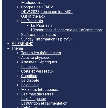
Medipodcast
Congrès de l’EADV
DDW 2023, focus sur les MICI
Out of the Box
Le Psoriasis
Le Psoriasis :
L’importance du contrôle de l’inflammation
Sclérose en plaques
Sunday : information is playfull
E-LEARNING
Thema
Toutes les thématiques
Activité physique
Atteintes Hépatiques
Le cancer
Cœur et Vaisseaux
Cognition
Le diabète
La douleur
Maladies Infectieuses
Les maladies rares
La ménopause
La nutrition et l’alimentation
L’obésité