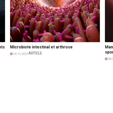
nts
Microbiote intestinal et arthrose
Mani
spon
ARTICLE
16/11/2023
28/