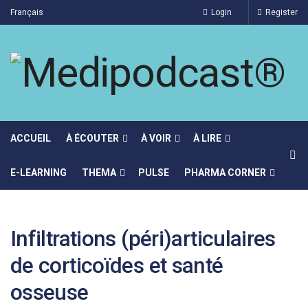
Français
Login
Register
ACCUEIL
À ÉCOUTER
À VOIR
À LIRE
E-LEARNING
THEMA
PULSE
PHARMA CORNER
Infiltrations (péri)articulaires
de corticoïdes et santé
osseuse