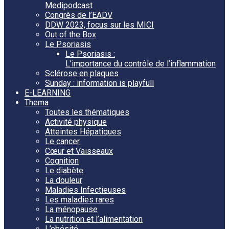
Medipodcast
Congrès de l’EADV
DDW 2023, focus sur les MICI
Out of the Box
Le Psoriasis
Le Psoriasis :
L’importance du contrôle de l’inflammation
Sclérose en plaques
Sunday : information is playfull
E-LEARNING
Thema
Toutes les thématiques
Activité physique
Atteintes Hépatiques
Le cancer
Cœur et Vaisseaux
Cognition
Le diabète
La douleur
Maladies Infectieuses
Les maladies rares
La ménopause
La nutrition et l’alimentation
L’obésité