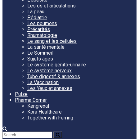
Les os et articulations
La peau
Pédiatrie
Les poumons
Précarités
Rhumatologie
Le sang et les cellules
La santé mentale
Le Sommeil
Sujets âgés
Le système génito-urinaire
Le système nerveux
Tube digestif & annexes
La Vaccination
Les Yeux et annexes
Pulse
Pharma Corner
Kengrexal
Kora Healthcare
Together with Ferring