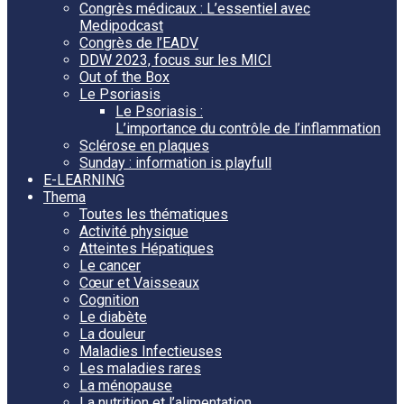
Congrès médicaux : L’essentiel avec
Medipodcast
Congrès de l’EADV
DDW 2023, focus sur les MICI
Out of the Box
Le Psoriasis
Le Psoriasis :
L’importance du contrôle de l’inflammation
Sclérose en plaques
Sunday : information is playfull
E-LEARNING
Thema
Toutes les thématiques
Activité physique
Atteintes Hépatiques
Le cancer
Cœur et Vaisseaux
Cognition
Le diabète
La douleur
Maladies Infectieuses
Les maladies rares
La ménopause
La nutrition et l’alimentation