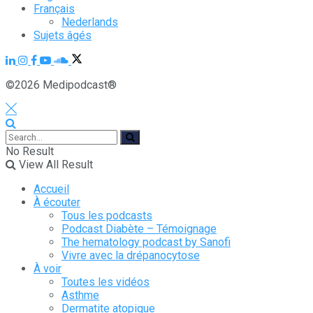
Français
Nederlands
Sujets âgés
©2026 Medipodcast®
No Result
View All Result
Accueil
À écouter
Tous les podcasts
Podcast Diabète – Témoignage
The hematology podcast by Sanofi
Vivre avec la drépanocytose
À voir
Toutes les vidéos
Asthme
Dermatite atopique