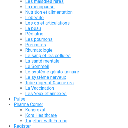
Les maladies rares
La ménopause
Nutrition et alimentation
L’obésité
Les os et articulations
La peau
Pédiatrie
Les poumons
Précarités
Rhumatologie
Le sang et les cellules
La santé mentale
Le Sommeil
Le système génito-urinaire
Le système nerveux
Tube digestif & annexes
La Vaccination
Les Yeux et annexes
Pulse
Pharma Corner
Kengrexal
Kora Healthcare
Together with Ferring
Register