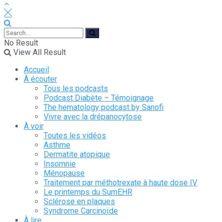
No Result
View All Result
Accueil
À écouter
Tous les podcasts
Podcast Diabète – Témoignage
The hematology podcast by Sanofi
Vivre avec la drépanocytose
À voir
Toutes les vidéos
Asthme
Dermatite atopique
Insomnie
Ménopause
Traitement par méthotrexate à haute dose IV
Le printemps du SumEHR
Sclérose en plaques
Syndrome Carcinoïde
À lire