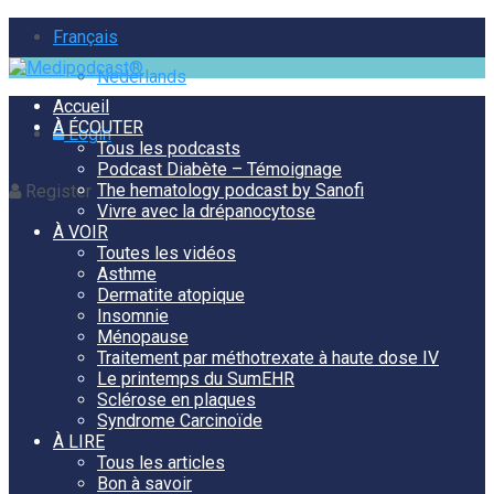
Français
Nederlands
Accueil
À ÉCOUTER
Login
Tous les podcasts
Podcast Diabète – Témoignage
The hematology podcast by Sanofi
Register
Vivre avec la drépanocytose
À VOIR
Toutes les vidéos
Asthme
Dermatite atopique
Insomnie
Ménopause
Traitement par méthotrexate à haute dose IV
Le printemps du SumEHR
Sclérose en plaques
Syndrome Carcinoïde
À LIRE
Tous les articles
Bon à savoir