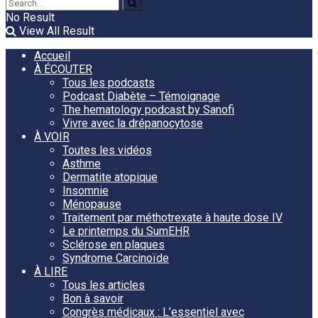
No Result
View All Result
Accueil
À ÉCOUTER
Tous les podcasts
Podcast Diabète – Témoignage
The hematology podcast by Sanofi
Vivre avec la drépanocytose
À VOIR
Toutes les vidéos
Asthme
Dermatite atopique
Insomnie
Ménopause
Traitement par méthotrexate à haute dose IV
Le printemps du SumEHR
Sclérose en plaques
Syndrome Carcinoïde
À LIRE
Tous les articles
Bon à savoir
Congrès médicaux : L’essentiel avec