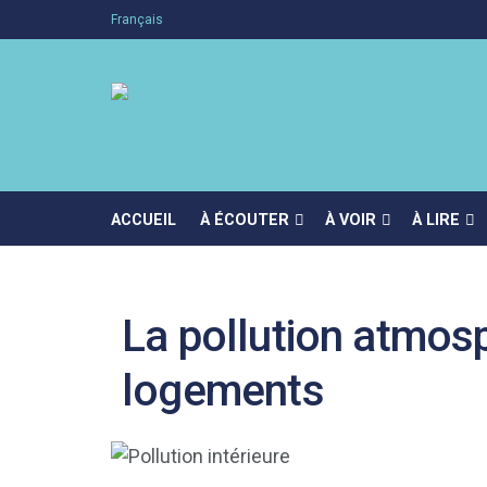
Français
ACCUEIL
À ÉCOUTER
À VOIR
À LIRE
La pollution atmosp
logements