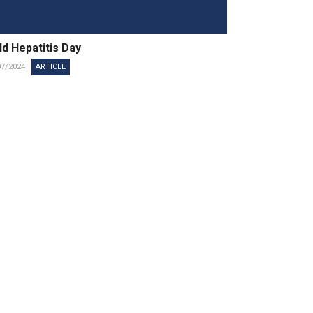
d Hepatitis Day
07/2024
ARTICLE