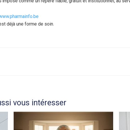
impose comme un repère fiable, gratuit et institutionnel, au ser
www.pharmainfo.be
 est déjà une forme de soin.
ssi vous intéresser