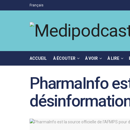
Français
ACCUEIL
À ÉCOUTER
À VOIR
À LIRE
PharmaInfo est
désinformation